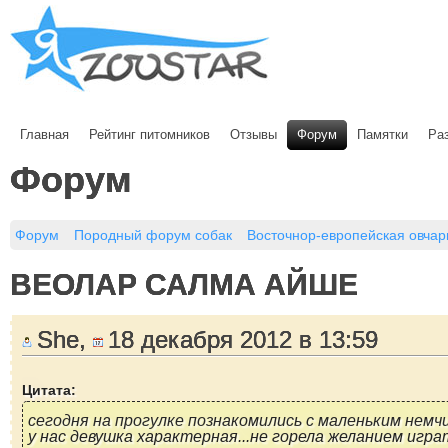
Главная
Рейтинг питомников
Отзывы
Форум
Памятки
Ра
Форум
Форум
Породный форум собак
Восточнор-европейская овча
ВЕОЛАР САЛМА АЙШЕ
She,
18 декабря 2012 в 13:59
Цитата:
сегодня на прогулке познакомились с маленьким немчи
у нас девушка характерная...не горела желанием игра