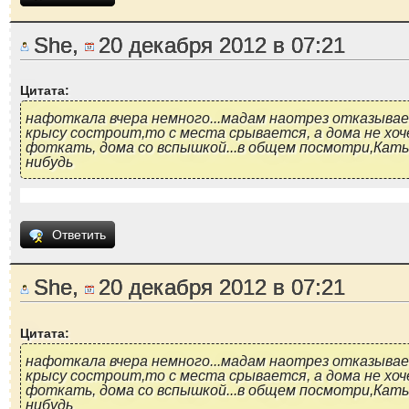
She,
20 декабря 2012 в 07:21
Цитата:
нафоткала вчера немного...мадам наотрез отказыва
крысу состроит,то с места срывается, а дома не хоч
фоткать, дома со вспышкой...в общем посмотри,Кать
нибудь
Ответить
She,
20 декабря 2012 в 07:21
Цитата:
нафоткала вчера немного...мадам наотрез отказыва
крысу состроит,то с места срывается, а дома не хоч
фоткать, дома со вспышкой...в общем посмотри,Кать
нибудь