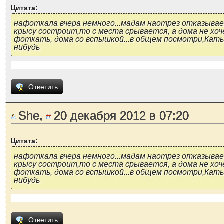
Цитата:
нафоткала вчера немного...мадам наотрез отказыва
крысу состроит,то с места срывается, а дома не хоч
фоткать, дома со вспышкой...в общем посмотри,Кать
нибудь
Ответить
She,
20 декабря 2012 в 07:20
Цитата:
нафоткала вчера немного...мадам наотрез отказыва
крысу состроит,то с места срывается, а дома не хоч
фоткать, дома со вспышкой...в общем посмотри,Кать
нибудь
Ответить