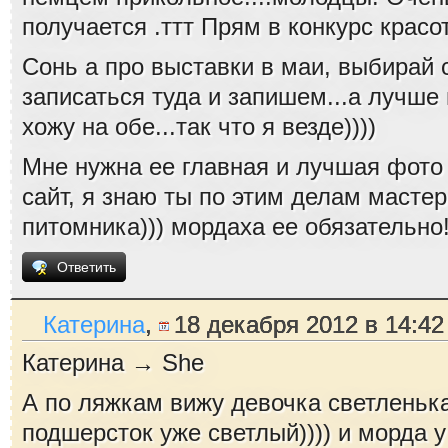
получается .ттт Прям в конкурс красо
Сонь а про выставки в маи, выбирай 
записаться туда и запишем...а лучше 
хожу на обе...так что я везде))))
Мне нужна ее главная и лучшая фото 
сайт, я знаю ты по этим делам мастер
питомника))) мордаха ее обязательно
Ответить
Катерина
,
18 декабря 2012 в 14:42
Катерина → She
А по ляжкам вижу девочка светленькая
подшерсток уже светлый)))) и морда у