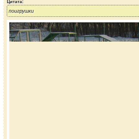
Цитата:
поигрушки