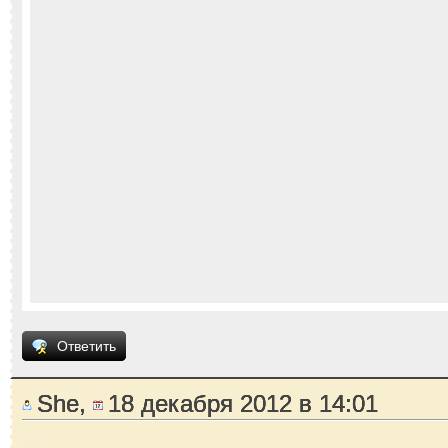
Ответить
She,
18 декабря 2012 в 14:01