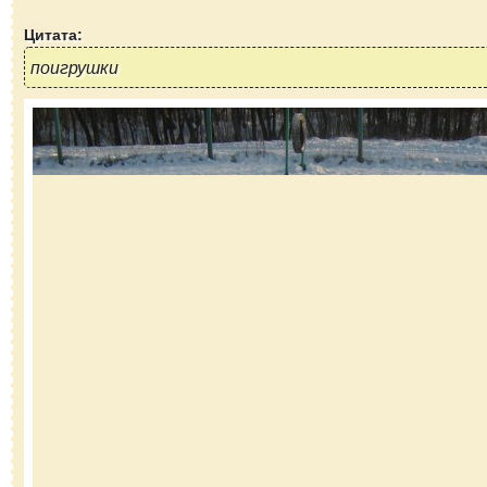
Цитата:
поигрушки