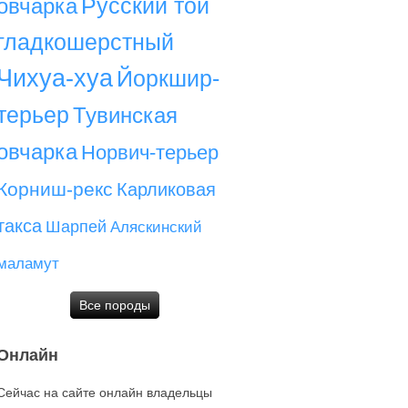
Русский той
овчарка
гладкошерстный
Чихуа-хуа
Йоркшир-
терьер
Тувинская
овчарка
Норвич-терьер
Корниш-рекс
Карликовая
такса
Шарпей
Аляскинский
маламут
Все породы
Онлайн
Сейчас на сайте онлайн владельцы