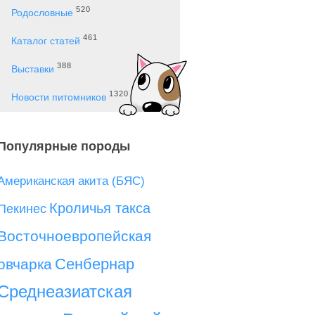
520
Родословные
461
Каталог статей
388
Выставки
1320
Новости питомников
Популярные породы
Американская акита (БЯС)
Кроличья такса
Пекинес
Восточноевропейская
Сенбернар
овчарка
Среднеазиатская