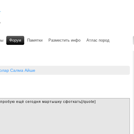
вы
Форум
Памятки
Разместить инфо
Атлас пород
олар Салма Айше