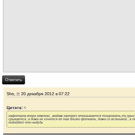
Ответить
She,
20 декабря 2012 в 07:22
Цитата:
нафоткала вчера немного...мадам наотрез отказывается позировать,то кры
срывается, а дома не хочется её так близко фоткать, дома со вспышкой...в
подойдет что-нибудь