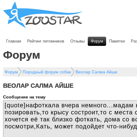
Главная
Рейтинг питомников
Отзывы
Форум
Памятки
Ра
Форум
Форум
Породный форум собак
Веолар Салма Айше
ВЕОЛАР САЛМА АЙШЕ
Cообщение на тему