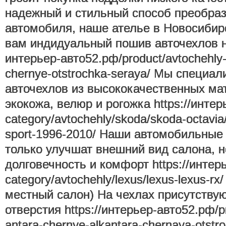
надежный и стильный способ преобраз
автомобиля, наше ателье в Новосибир
вам индидуальный пошив авточехлов на 
интерьер-авто52.рф/product/avtochehly-
chernye-otstrochka-seraya/ Мы специа
авточехлов из высококачественных мат
экокожа, велюр и рогожка https://интер
category/avtochehly/skoda/skoda-octavia/
sport-1996-2010/ Наши автомобильные 
только улучшат внешний вид салона, н
долговечность и комфорт https://интер
category/avtochehly/lexus/lexus-lexus-rx
местный салон) На чехлах присутствую
отверстия https://интерьер-авто52.рф/pr
antara-chernye-alkantara-chernaya-otstro