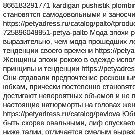
866183291771-kardigan-pushistik-plombi
становятся самодовольными и заносч
https://petyadress.ru/catalog/palto/tprod
725896048851-petya-palto Мода эпохи р
выразительно, чем мода прошедших ле
тенденции своего времени https://petyad
Женщины эпохи рококо в одежде испо
принципы и тенденции https://petyadress
Они отдавали предпочтение роскошн
юбкам, прически постепенно становятс
достигают невероятных объемов и не 
настоящие натюрморты на головах же
https://petyadress.ru/catalog/pavlova 
быть скорее овальными, лиф спускает
ниже талии, отличается смелым вырез