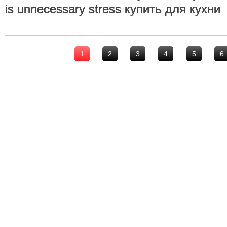
is unnecessary stress купить для кухни
1
2
3
4
5
6