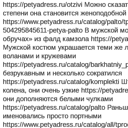
https://petyadress.ru/otzivi Можно сказа
степени она становится женоподобной
https://www.petyadress.ru/catalog/palto/
504295845611-petya-palto В мужской м
обручах» из фалд камзола https://petya
Мужской костюм украшается теми же л
воланами и кружевами
https://petyadress.ru/catalog/barkhatniy
безрукавным и несколько сократился
https://petyadress.ru/catalog/komplekt
колена, они очень узкие https://petyadr
они дополняются белыми чулками
https://petyadress.ru/catalog/palto Ран
именовались просто портными
https://www.petyadress.ru/catalog/all/tp