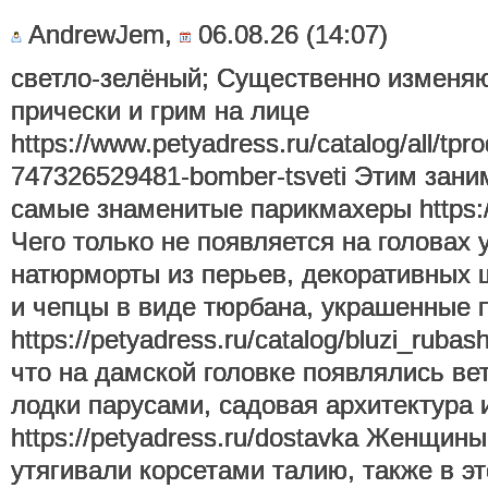
AndrewJem,
06.08.26 (14:07)
светло-зелёный; Существенно изменяю
прически и грим на лице
https://www.petyadress.ru/catalog/all/tp
747326529481-bomber-tsveti Этим зани
самые знаменитые парикмахеры https://p
Чего только не появляется на головах 
натюрморты из перьев, декоративных ш
и чепцы в виде тюрбана, украшенные
https://petyadress.ru/catalog/bluzi_ruba
что на дамской головке появлялись в
лодки парусами, садовая архитектура 
https://petyadress.ru/dostavka Женщин
утягивали корсетами талию, также в э