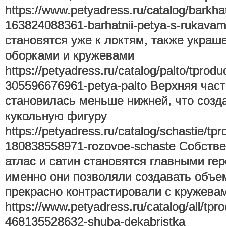
https://www.petyadress.ru/catalog/barkh
163824088361-barhatnii-petya-s-rukava
становятся уже к локтям, также украш
оборками и кружевами
https://petyadress.ru/catalog/palto/tprod
305596676961-petya-palto Верхняя час
становилась меньше нижней, что созд
кукольную фигуру
https://petyadress.ru/catalog/schastie/tp
180838558971-rozovoe-schaste Собств
атлас и сатин становятся главными гер
именно они позволяли создавать объе
прекрасно контрастировали с кружева
https://www.petyadress.ru/catalog/all/tp
468135528632-shuba-dekabristka