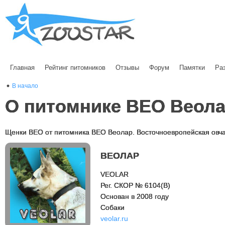
Главная
Рейтинг питомников
Отзывы
Форум
Памятки
Ра
В начало
О питомнике ВЕО Веол
Щенки ВЕО от питомника ВЕО Веолар. Восточноевропейская овча
ВЕОЛАР
VEOLAR
Рег. СКОР № 6104(B)
Основан в 2008 году
Cобаки
veolar.ru