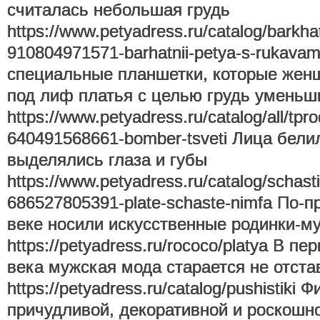
считалась небольшая грудь
https://www.petyadress.ru/catalog/barkh
910804971571-barhatnii-petya-s-rukava
специальные планшетки, которые же
под лиф платья с целью грудь уменьш
https://www.petyadress.ru/catalog/all/tp
640491568661-bomber-tsveti Лица бели
выделялись глаза и губы
https://www.petyadress.ru/catalog/schast
686527805391-plate-schaste-nimfa По-пр
веке носили искусственные родинки-м
https://petyadress.ru/rococo/platya В пе
века мужская мода старается не отста
https://petyadress.ru/catalog/pushistiki
причудливой, декоративной и роскошн