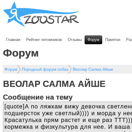
Главная
Рейтинг питомников
Отзывы
Форум
Памятки
Ра
Форум
Форум
Породный форум собак
Веолар Салма Айше
ВЕОЛАР САЛМА АЙШЕ
Cообщение на тему