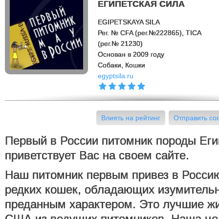
ЕГИПЕТСКАЯ СИЛА
EGIPETSKAYA SILA
Рег. № CFA (рег.№222865), TICA
(рег.№ 21230)
Основан в 2009 году
Cобаки, Кошки
egyptsila.ru
Влиять на рейтинг
Отправить с
Первый в России питомник породы Еги
приветствует Вас на своем сайте.
Наш питомник первым привез в Россию
редких кошек, обладающих изумитель
преданным характером. Это лучшие ж
США из ведущих питомников. Наша цел