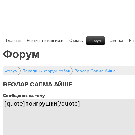
Главная
Рейтинг питомников
Отзывы
Форум
Памятки
Ра
Форум
Форум
Породный форум собак
Веолар Салма Айше
ВЕОЛАР САЛМА АЙШЕ
Cообщение на тему