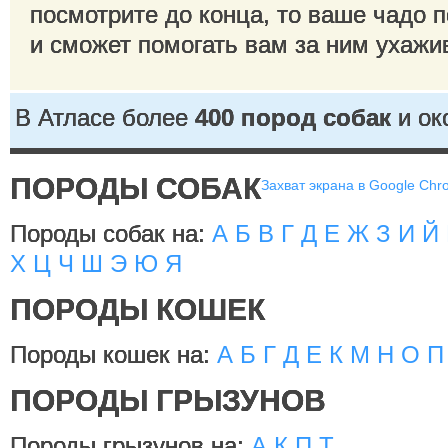
посмотрите до конца, то ваше чадо п
и сможет помогать вам за ним ухажи
В Атласе более
400 пород собак
и ок
ПОРОДЫ СОБАК
Захват экрана в Google Ch
Породы собак на:
А
Б
В
Г
Д
Е
Ж
З
И
Й
Х
Ц
Ч
Ш
Э
Ю
Я
ПОРОДЫ КОШЕК
Породы кошек на:
А
Б
Г
Д
Е
К
М
Н
О
П
ПОРОДЫ ГРЫЗУНОВ
Породы грызунов на:
А
К
П
Т