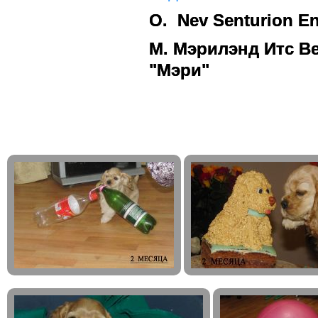
О.
Nev Senturion E
М. Мэрилэнд Итс В
"Мэри"