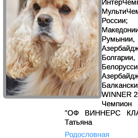
ИнтерЧем
МультиЧ
России
Македонии
Румын
Азербайд
Болгар
Белору
Азербай
Балканск
WINNER 2
Чемпион
"ОФ ВИННЕРС КЛАБ
Татьяна
Родословная