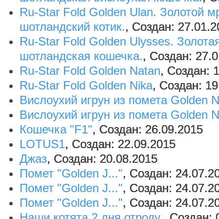
Ru-Star Fold Golden Ulan. Золотой 
шотландский котик.
, Создан: 27.01.
Ru-Star Fold Golden Ulysses. Золота
шотландская кошечка.
, Создан: 27.
Ru-Star Fold Golden Natan
, Создан: 
Ru-Star Fold Golden Nika
, Создан: 19
Вислоухий игрун из помета Golden N.
Вислоухий игрун из помета Golden N.
Кошечка "F1"
, Создан: 26.09.2015
LOTUS1
, Создан: 22.09.2015
Джаз
, Создан: 20.08.2015
Помет "Golden J..."
, Создан: 24.07.2
Помет "Golden J..."
, Создан: 24.07.2
Помет "Golden J..."
, Создан: 24.07.2
Наши котята 2 дня отроду.
, Создан: 