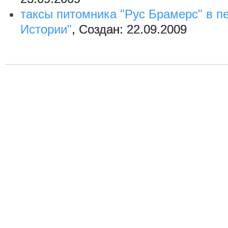
таксы питомника "Рус Брамерс" в 
Истории"
, Создан: 22.09.2009