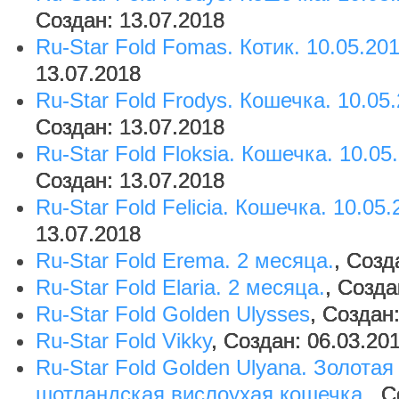
Создан: 13.07.2018
Ru-Star Fold Fomas. Котик. 10.05.20
13.07.2018
Ru-Star Fold Frodys. Кошечка. 10.05
Создан: 13.07.2018
Ru-Star Fold Floksia. Кошечка. 10.05
Создан: 13.07.2018
Ru-Star Fold Felicia. Кошечка. 10.05.2
13.07.2018
Ru-Star Fold Erema. 2 месяца.
, Созд
Ru-Star Fold Elaria. 2 месяца.
, Созда
Ru-Star Fold Golden Ulysses
, Создан
Ru-Star Fold Vikky
, Создан: 06.03.20
Ru-Star Fold Golden Ulyana. Золота
шотландская вислоухая кошечка.
, С