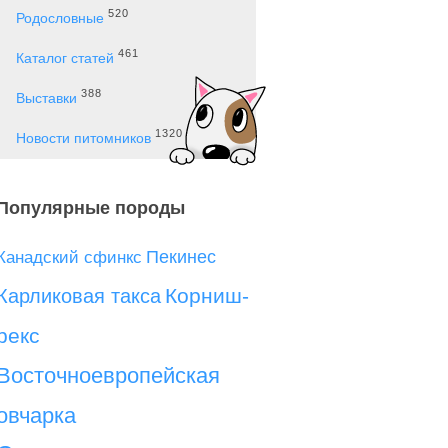
520
Родословные
461
Каталог статей
388
Выставки
1320
Новости питомников
Популярные породы
Пекинес
Канадский сфинкс
Корниш-
Карликовая такса
рекс
Восточноевропейская
овчарка