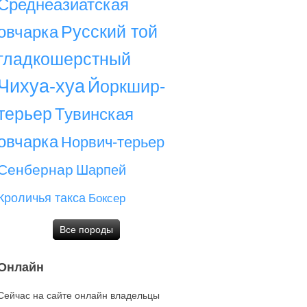
Среднеазиатская
Русский той
овчарка
гладкошерстный
Чихуа-хуа
Йоркшир-
терьер
Тувинская
овчарка
Норвич-терьер
Сенбернар
Шарпей
Кроличья такса
Боксер
Все породы
Онлайн
Сейчас на сайте онлайн владельцы