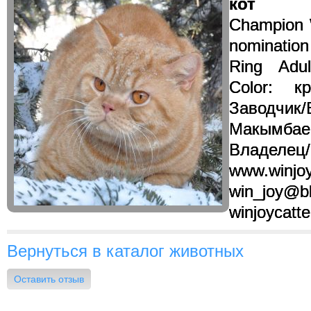
кот
Champion 
nomination
Ring Adu
Color: к
Заводчик/
Макым
Владел
www.winjo
win_joy@b
winjoycatte
Вернуться в каталог животных
Оставить отзыв