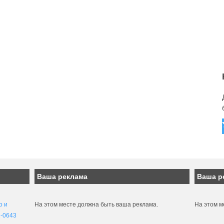
Ваша реклама
Ваша р
о и
На этом месте должна быть ваша реклама.
На этом м
1-0643