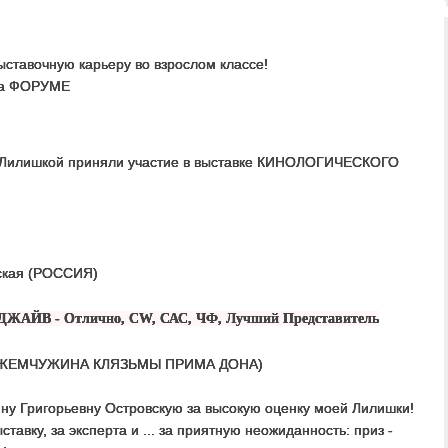
ставочную карьеру во взрослом классе!
 на ФОРУМЕ
с Лилишкой приняли участие в выставке КИНОЛОГИЧЕСКОГО
вская (РОССИЯ)
 - Отлично, CW, САС, ЧФ, Лучший Представитель
Р. ЖЕМЧУЖИНА КЛЯЗЬМЫ ПРИМА ДОНА)
ну Григорьевну Островскую за высокую оценку моей Лилишки!
авку, за эксперта и ... за приятную неожиданность: приз -