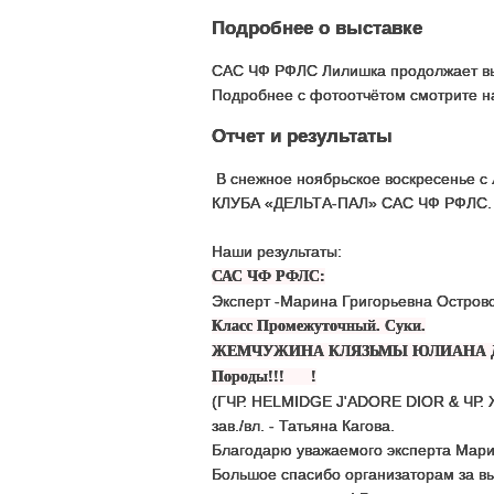
Подробнее о выставке
САС ЧФ РФЛС Лилишка продолжает вы
Подробнее с фотоотчётом смотрите
Отчет и результаты
В снежное ноябрьское воскресенье 
КЛУБА «ДЕЛЬТА-ПАЛ» САС ЧФ РФЛС.
Наши результаты:
САС ЧФ РФЛС:
Эксперт -Марина Григорьевна Остро
Класс Промежуточный. Суки.
ЖЕМЧУЖИНА КЛЯЗЬМЫ ЮЛИАНА ДЖАЙВ
Породы!!! !
(ГЧР. HELMIDGE J'ADORE DIOR & Ч
зав./вл. - Татьяна Кагова.
Благодарю уважаемого эксперта Мари
Большое спасибо организаторам за выст