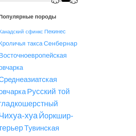
Популярные породы
Пекинес
Канадский сфинкс
Сенбернар
Кроличья такса
Восточноевропейская
овчарка
Среднеазиатская
Русский той
овчарка
гладкошерстный
Чихуа-хуа
Йоркшир-
терьер
Тувинская