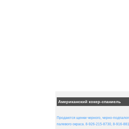
Американский кокер-спаниель
Продаются щенки черного, черно-подпалог
палевого окраса. 8-926-215-8730, 8-916-88