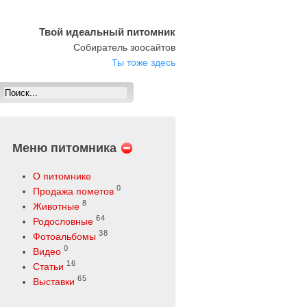
Твой идеальный питомник
Собиратель зоосайтов
Ты тоже здесь
Меню питомника
О питомнике
0
Продажа пометов
8
Животные
64
Родословные
38
Фотоальбомы
0
Видео
16
Статьи
65
Выставки