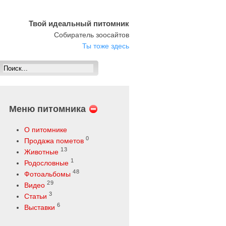
Твой идеальный питомник
Собиратель зоосайтов
Ты тоже здесь
Меню питомника
О питомнике
0
Продажа пометов
13
Животные
1
Родословные
48
Фотоальбомы
29
Видео
3
Статьи
6
Выставки