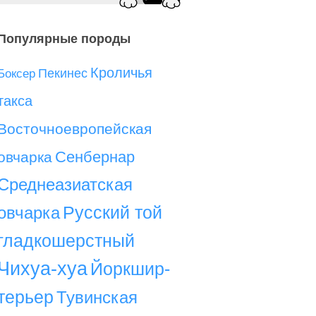
Популярные породы
Кроличья
Пекинес
Боксер
такса
Восточноевропейская
Сенбернар
овчарка
Среднеазиатская
Русский той
овчарка
гладкошерстный
Чихуа-хуа
Йоркшир-
терьер
Тувинская