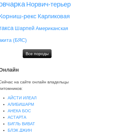
овчарка
Норвич-терьер
Корниш-рекс
Карликовая
такса
Шарпей
Американская
акита (БЯС)
Все породы
Онлайн
Сейчас на сайте онлайн владельцы
питомников:
АЙСТИ ИЛЕАЛ
АЛИБИШАРМ
АНЕКА БОС
АСТАРТА
БИГЛЬ ВИВАТ
БЛЭК ДЖИН