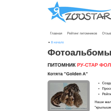
Главная
Рейтинг питомников
Отзы
В начало
Фотоальбом
ПИТОМНИК
РУ-СТАР ФО
Котята "Golden A"
Созда
Прос
Рейти
Наши мал
"крылышко