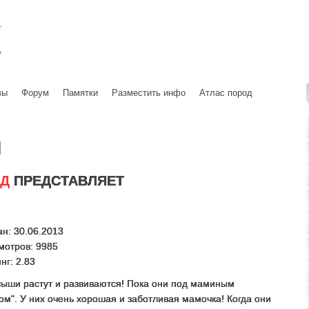
вы
Форум
Памятки
Разместить инфо
Атлас пород
ы
ЛД
ПРЕДСТАВЛЯЕТ
н: 30.06.2013
мотров: 9985
нг: 2.83
ыши растут и развиваются! Пока они под маминым
м". У них очень хорошая и заботливая мамочка! Когда они