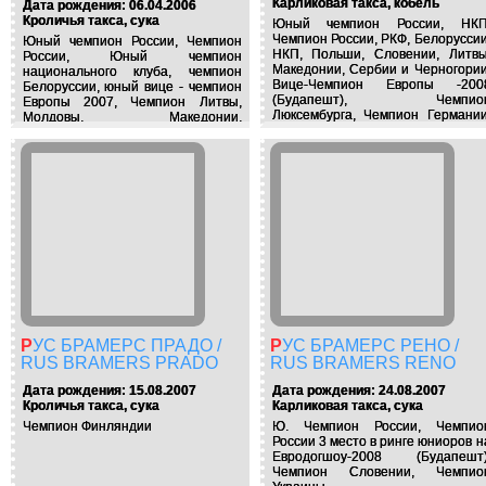
Карликовая такса, кобель
Дата рождения: 06.04.2006
Кроличья такса, сука
Юный чемпион России, НКП
Чемпион России, РКФ, Белоруссии
Юный чемпион России, Чемпион
НКП, Польши, Словении, Литвы
России, Юный чемпион
Македонии, Сербии и Черногории
национального клуба, чемпион
Вице-Чемпион Европы -200
Белоруссии, юный вице - чемпион
(Будапешт), Чемпио
Европы 2007, Чемпион Литвы,
Люксембурга, Чемпион Германии
Молдовы, Македонии,
2xИнтерчемпион
Национального клуба,
Интерчемпион
РУС БРАМЕРС ПРАДО /
РУС БРАМЕРС РЕНО /
RUS BRAMERS PRADO
RUS BRAMERS RENO
Дата рождения: 15.08.2007
Дата рождения: 24.08.2007
Кроличья такса, сука
Карликовая такса, сука
Чемпион Финляндии
Ю. Чемпион России, Чемпио
России 3 место в ринге юниоров н
Евродогшоу-2008 (Будапешт)
Чемпион Словении, Чемпио