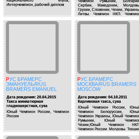
национального клуба,
Чемпион Румынии, Болгарии
Интерчемпион, рабочий диплом
Сербии, Македонии, Молдовы
Грузии, Словении, Чехии, Украины
Литвы, Чемпион НКП, Чемпио
Белоруси
РУС БРАМЕРС
РУС БРАМЕРС
ЭМАНУЕЛЬ/RUS
МОСКВА/RUS BRAMERS
BRAMERS EMANUEL
MOSCOW
Дата рождения: 20.04.2015
Дата рождения: 04.10.2011
Такса миниатюрная
Карликовая такса, сука
гладкошерстная, сука
Юный Чемпион России, Юны
Юный Чемпион России, Чемпион
Чемпион Белоруссии, Юны
России
Чемпион Украины, Юный Чемпио
Румынии, Юный Чемпио
Чехии,Юный Чемпион НКП
Чемпион России, Молдовы, Турции
Сан Марино, Белоруссии, Чемпио
НКП, Квалификация на КРАФТ 