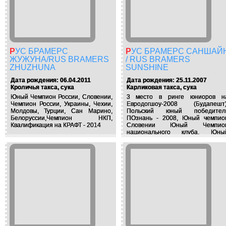
РУС БРАМЕРС
РУС БРАМЕРС САНШАЙН
ЖУЖУНА/RUS BRAMERS
/ RUS BRAMERS
ZHUZHUNA
SUNSHINE
Дата рождения: 06.04.2011
Дата рождения: 25.11.2007
Кроличья такса, сука
Карликовая такса, сука
Юный Чемпион России, Словении,
3 место в ринге юниоров н
Чемпион России, Украины, Чехии,
Евродогшоу-2008 (Будапешт)
Молдовы, Турции, Сан Марино,
Польский юный победител
Белоруссии,Чемпион НКП,
ПОзнань - 2008, Юный чемпио
Квалификация на КРАФТ - 2014
Словении Юный Чемпио
национального клуба. Юны
Чемпион России Чемпио
национального клуба Чемпио
России, Литвы, Белоруссии, Дании
Германии,Люксембурга, Грузии
Молдовы, Македонии, Болгарии
Румынии, Черногории, Словении
Чехии,Украины,Интерчемпион