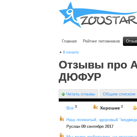
Главная
Рейтинг питомников
Отзы
В начало
Отзывы про 
ДЮФУР
Читать отзывы
Общим списком
3
2
Все
Хорошие
Наш лохматый, здоровый "медведь"
Руслан 09 сентября 2017
Мы долго любовались на красавца-