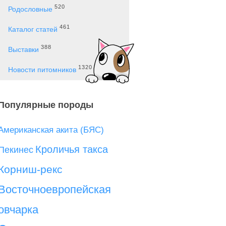
520
Родословные
461
Каталог статей
388
Выставки
1320
Новости питомников
Популярные породы
Американская акита (БЯС)
Кроличья такса
Пекинес
Корниш-рекс
Восточноевропейская
овчарка