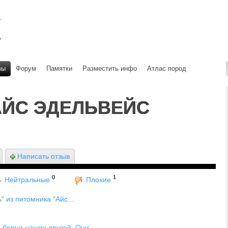
вы
Форум
Памятки
Разместить инфо
Атлас пород
АЙС ЭДЕЛЬВЕЙС
Написать отзыв
0
1
Нейтральные
Плохие
 из питомника "Айс...
берна наших друзей. Они...