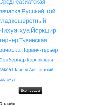
Среднеазиатская
Русский той
овчарка
гладкошерстный
Чихуа-хуа
Йоркшир-
терьер
Тувинская
овчарка
Норвич-терьер
Сенбернар
Карликовая
такса
Шарпей
Аляскинский
маламут
Все породы
Онлайн