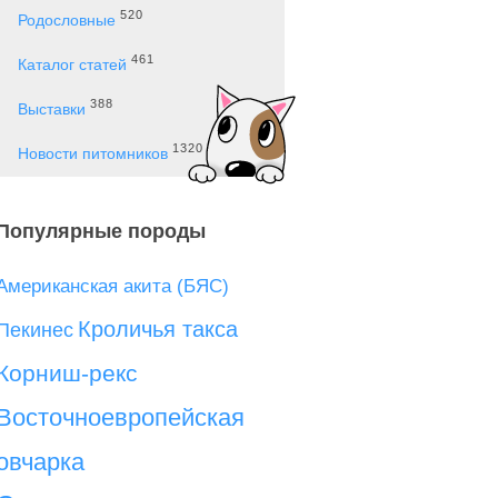
520
Родословные
461
Каталог статей
388
Выставки
1320
Новости питомников
Популярные породы
Американская акита (БЯС)
Кроличья такса
Пекинес
Корниш-рекс
Восточноевропейская
овчарка