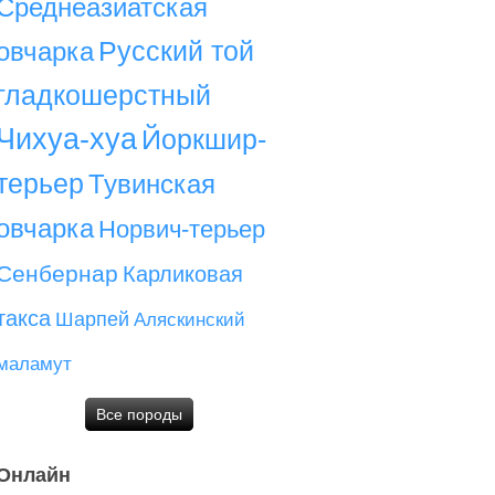
Среднеазиатская
Русский той
овчарка
гладкошерстный
Чихуа-хуа
Йоркшир-
терьер
Тувинская
овчарка
Норвич-терьер
Сенбернар
Карликовая
такса
Шарпей
Аляскинский
маламут
Все породы
Онлайн