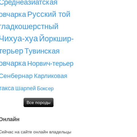
Среднеазиатская
Русский той
овчарка
гладкошерстный
Чихуа-хуа
Йоркшир-
терьер
Тувинская
овчарка
Норвич-терьер
Сенбернар
Карликовая
такса
Шарпей
Боксер
Все породы
Онлайн
Сейчас на сайте онлайн владельцы