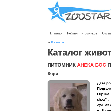
Главная
Рейтинг питомников
Отзы
В начало
Каталог живо
ПИТОМНИК
АНЕКА БОС
П
Кэри
Дата ро
Подгаля
Оценка 
show" ,
лучшая 
в Инте