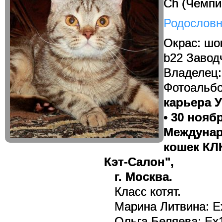
Ch (Чемп
Родослов
Окрас: ш
b22 Завод
Владелец:
Фотоальб
карьера 
•
30 ноябр
Междунар
кошек КЛ
Кэт-Салон",
г. Москва.
Класс котят.
Марина Литвина: E
Ольга Беляева: Ex