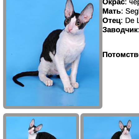
Окрас
: че
Мать
: Seg
Отец
: De 
Заводчик
Потомств