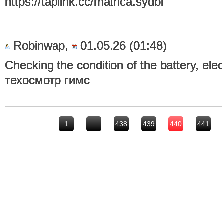
https://taplink.cc/matrica.sydbi
Robinwap,
01.05.26 (01:48)
Checking the condition of the battery, el
техосмотр гимс
1
...
438
439
440
441