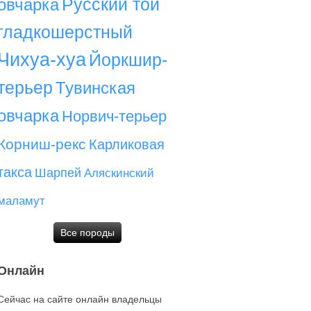
Русский той
овчарка
гладкошерстный
Чихуа-хуа
Йоркшир-
терьер
Тувинская
овчарка
Норвич-терьер
Корниш-рекс
Карликовая
такса
Шарпей
Аляскинский
маламут
Все породы
Онлайн
Сейчас на сайте онлайн владельцы