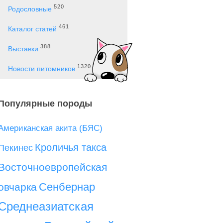
520
Родословные
461
Каталог статей
388
Выставки
1320
Новости питомников
Популярные породы
Американская акита (БЯС)
Кроличья такса
Пекинес
Восточноевропейская
Сенбернар
овчарка
Среднеазиатская