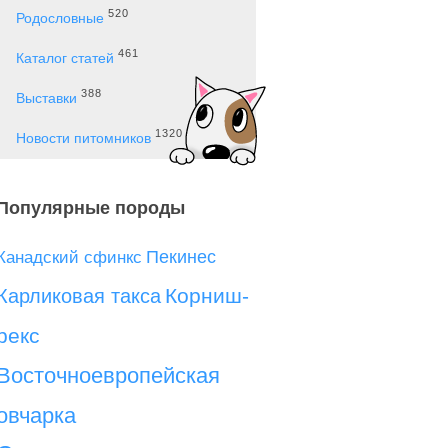
520
Родословные
461
Каталог статей
388
Выставки
1320
Новости питомников
Популярные породы
Пекинес
Канадский сфинкс
Корниш-
Карликовая такса
рекс
Восточноевропейская
овчарка