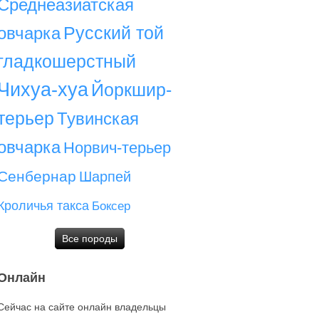
Среднеазиатская
Русский той
овчарка
гладкошерстный
Чихуа-хуа
Йоркшир-
терьер
Тувинская
овчарка
Норвич-терьер
Сенбернар
Шарпей
Кроличья такса
Боксер
Все породы
Онлайн
Сейчас на сайте онлайн владельцы