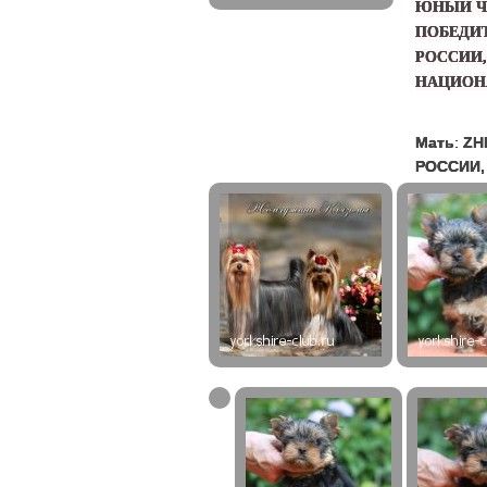
ЮНЫЙ Ч
ПОБЕДИ
РОССИИ,
НАЦИОНА
Мать
:
ZH
РОССИИ,