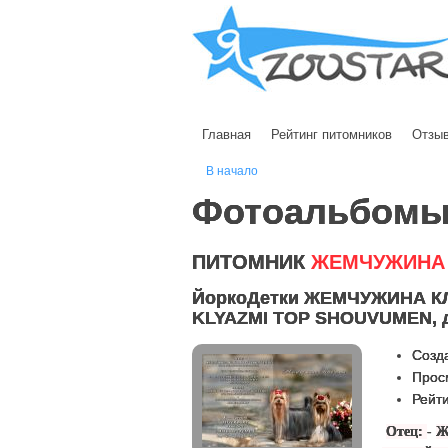
Главная
Рейтинг питомников
Отзы
В начало
Фотоальбом
ПИТОМНИК
ЖЕМЧУЖИНА
ЙоркоДетки ЖЕМЧУЖИНА К
KLYAZMI TOP SHOUVUMEN, д.
Созда
Прос
Рейти
-
Отец:
Ж