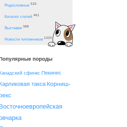
520
Родословные
461
Каталог статей
388
Выставки
1320
Новости питомников
Популярные породы
Пекинес
Канадский сфинкс
Корниш-
Карликовая такса
рекс
Восточноевропейская
овчарка