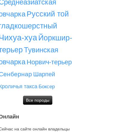
Среднеазиатская
Русский той
овчарка
гладкошерстный
Чихуа-хуа
Йоркшир-
терьер
Тувинская
овчарка
Норвич-терьер
Сенбернар
Шарпей
Кроличья такса
Боксер
Все породы
Онлайн
Сейчас на сайте онлайн владельцы