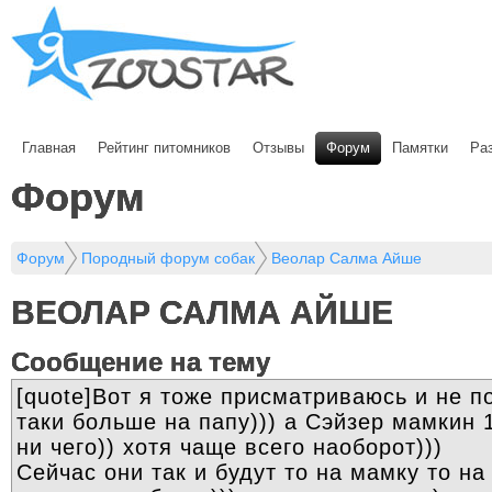
Главная
Рейтинг питомников
Отзывы
Форум
Памятки
Ра
Форум
Форум
Породный форум собак
Веолар Салма Айше
ВЕОЛАР САЛМА АЙШЕ
Cообщение на тему