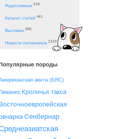
520
Родословные
461
Каталог статей
388
Выставки
1320
Новости питомников
Популярные породы
Американская акита (БЯС)
Кроличья такса
Пекинес
Восточноевропейская
Сенбернар
овчарка
Среднеазиатская