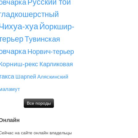
Русский той
овчарка
гладкошерстный
Чихуа-хуа
Йоркшир-
терьер
Тувинская
овчарка
Норвич-терьер
Корниш-рекс
Карликовая
такса
Шарпей
Аляскинский
маламут
Все породы
Онлайн
Сейчас на сайте онлайн владельцы