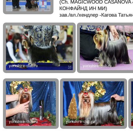
(Ch. MAGICWOOD CASANOVA
КОНФАЙНД ИН МИ)
зав./вл./хендлер -Кагова Татья