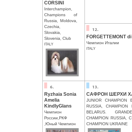
CORSINI
Interchampion,
Champions of
Russia, Moldova,
Czechia,
Slovakia,
FORGETTEMONT di C
Slovenia, Club
Чемпион Италии
ITALY
ITALY
Ryzhaia Sonia
САФРОН ШЕРХИ Х
Amelia
JUNIOR CHAMPION 
KindlyGlans
RUSSIA, CHAMPION
Чемпион
BELARUS. GRAND
России,РКФ
CHAMPION RUSSIA, 
,Юный Чемпион
CHAMPION UKRAINE