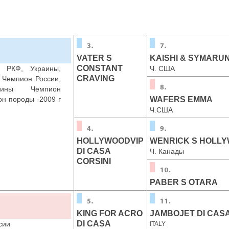
VATER S
KAISHI & SYMARU
CONSTANT
 РКФ, Украины,
Ч. США
CRAVING
 Чемпион России,
аины Чемпион
он породы -2009 г
WAFERS EMMA
Ч.США
HOLLYWOODVIP
WENRICK S HOLLY
DI CASA
Ч. Канады
CORSINI
PABER S OTARA
KING FOR ACRO
JAMBOJET DI CASA
DI CASA
сии
ITALY