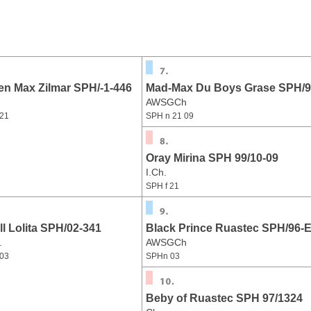
en Max Zilmar SPH/-1-446
Mad-Max Du Boys Grase SPH/9
AWSGCh
21
SPH n 21 09
Oray Mirina SPH 99/10-09
I.Ch.
SPH f 21
ll Lolita SPH/02-341
Black Prince Ruastec SPH/96-
.
AWSGCh
03
SPHn 03
Beby of Ruastec SPH 97/1324