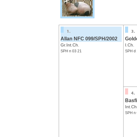
Allan NFC 099/SPH/2002
Gold
Gr.Int.Ch.
I.Ch.
SPH n 03 21
SPH d 
Basfi
Int.Ch
SPH n 