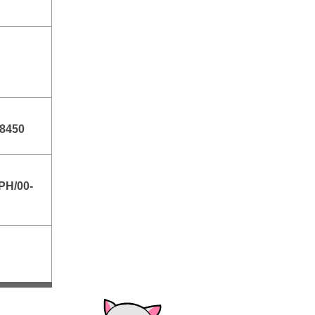
8450
PH/00-