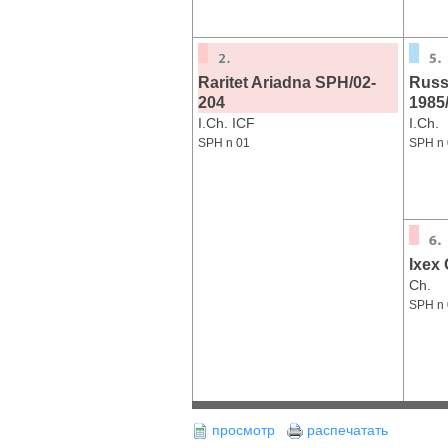
Raritet Ariadna SPH/02-
Russ
204
1985
I.Ch. ICF
I.Ch.
SPH n 01
SPH n 
Ixex
Ch.
SPH n 
просмотр
распечатать