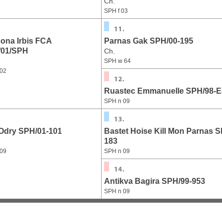
Ch.
SPH f 03
ona Irbis FCA
Parnas Gak SPH/00-195
/01/SPH
Ch.
SPH w 64
02
Ruastec Emmanuelle SPH/98-E
SPH n 09
 Odry SPH/01-101
Bastet Hoise Kill Mon Parnas S
183
09
SPH n 09
Antikva Bagira SPH/99-953
SPH n 09