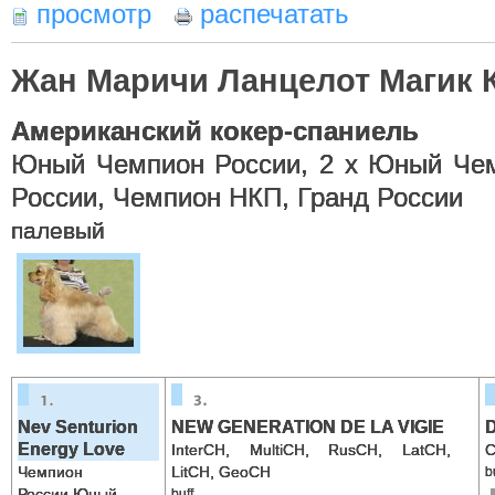
просмотр
распечатать
Жан Маричи Ланцелот Магик 
Американский кокер-спаниель
Юный Чемпион России, 2 х Юный Че
России, Чемпион НКП, Гранд России
палевый
Nev Senturion
NEW GENERATION DE LA VIGIE
D
Energy Love
InterCH, MultiCH, RusCH, LatCH,
C
Чемпион
LitCH, GeoCH
b
России,Юный
buff