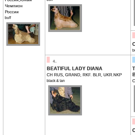
Чемпион
России
buff
C
b
BEATIFUL LADY DIANA
CH RUS, GRAND, RKF. BLR, UKR.NKP
C
black & tan
C