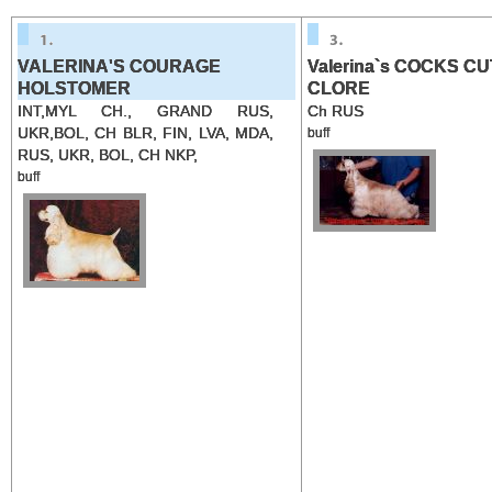
VALERINA'S COURAGE
Valerina`s COCKS C
HOLSTOMER
CLORE
INT,MYL CH., GRAND RUS,
Ch RUS
UKR,BOL, CH BLR, FIN, LVA, MDA,
buff
RUS, UKR, BOL, CH NKP,
buff