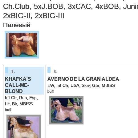
Ch.Club, 5xJ.BOB, 3xCAC, 4xBOB, Junio
2xBIG-II, 2xBIG-III
Палевый
KHAFKA'S
AVERNO DE LA GRAN ALDEA
CALL-ME-
EW, Int Ch, USA, Slov, Gbr, MBISS
BLOND
buff
Int Ch, Rus, Esp,
Lit, Blr, MBISS
buff