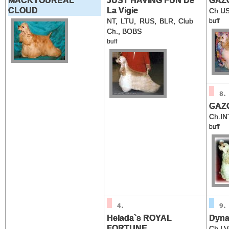
MACKYOUREAL
JUST HAVING FUN De
GAZ
CLOUD
La Vigie
Ch.U
NT, LTU, RUS, BLR, Club
buff
Ch., BOBS
buff
GAZ
Ch.IN
buff
Helada`s ROYAL
Dyna
FORTUNE
Ch.LV