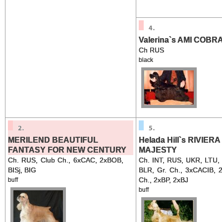
Valerina`s AMI COBR
Ch RUS
black
MERILEND BEAUTIFUL
Helada Hill`s RIVIERA
FANTASY FOR NEW CENTURY
MAJESTY
Ch. RUS, Club Ch., 6xCAC, 2xBOB,
Ch. INT, RUS, UKR, LTU
BISj, BIG
BLR, Gr. Ch., 3xCACIB, 
Ch., 2xBP, 2xBJ
buff
buff