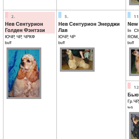
Нев Сентурион
Нев Сентурион Энерджи
New 
Голден Фэнтэзи
Лав
In C
ЮЧР, ЧР, ЧРКФ
ЮЧР, ЧР
ROM,
buff
buff
buff
Бью
Гр.ЧР
ч-п