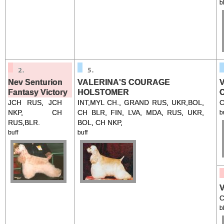
b
Nev Senturion
VALERINA'S COURAGE
V
Fantasy Victory
HOLSTOMER
JCH RUS, JCH
INT,MYL CH., GRAND RUS, UKR,BOL,
C
NKP, CH
CH BLR, FIN, LVA, MDA, RUS, UKR,
b
RUS,BLR.
BOL, CH NKP,
buff
buff
V
C
b