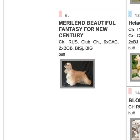
MERILEND BEAUTIFUL
Hela
FANTASY FOR NEW
Ch. 
CENTURY
Gr. C
Ch. RUS, Club Ch., 6xCAC,
2xBJ
2xBOB, BISj, BIG
buff
buff
BLO
CH R
buff