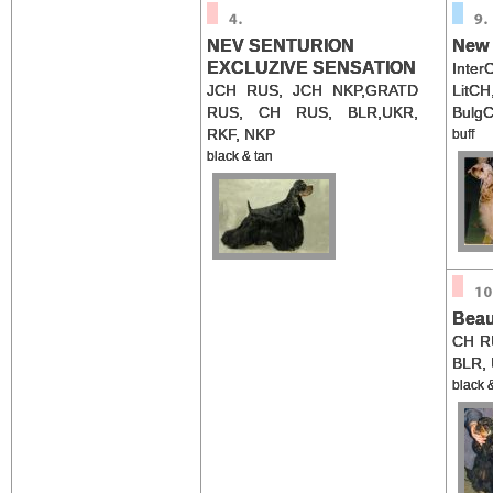
NEV SENTURION
New 
EXCLUZIVE SENSATION
Inte
JCH RUS, JCH NKP,GRATD
LitC
RUS, CH RUS, BLR,UKR,
Bulg
RKF, NKP
buff
black & tan
Beau
CH R
BLR,
black 