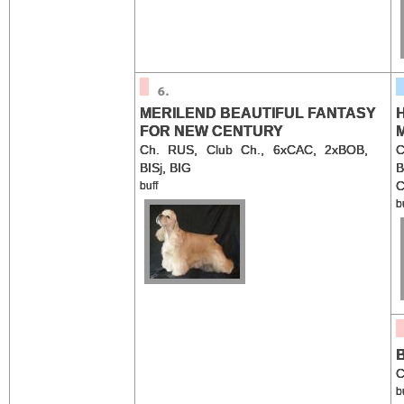
MERILEND BEAUTIFUL FANTASY
H
FOR NEW CENTURY
Ch. RUS, Club Ch., 6xCAC, 2xBOB,
C
BISj, BIG
B
C
buff
b
C
b