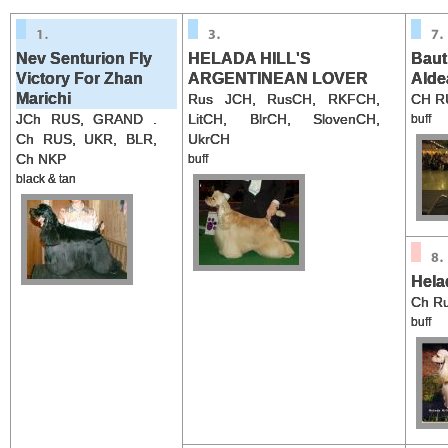
Nev Senturion Fly
HELADA HILL'S
Baut
Victory For Zhan
ARGENTINEAN LOVER
Alde
Marichi
Rus JCH, RusCH, RKFCH,
CH R
JCh RUS, GRAND .
LitCH, BlrCH, SlovenCH,
buff
Ch RUS, UKR, BLR,
UkrCH
Ch NKP
buff
black & tan
Helad
Ch Ru
buff