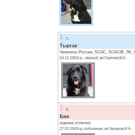
Тыргак
Чемпион России, 5CAC, 5CACIB, ЛК,
24.12.2002г.р., черный, вл.Горячев В.Н.
Бия
оценка отлично
27.02.2005г.р.,соболиная, вл.Захаров И.А.