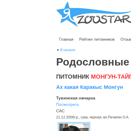
Главная
Рейтинг питомников
Отзы
В начало
Родословные
ПИТОМНИК
МОНГУН-ТАЙ
Ах какая Каракыс Монгун
Тувинская овчарка
Посмотреть
САС
21.12.2006г.р., сука, черная, вл.Печагин О.А.