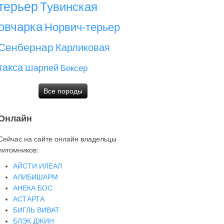
терьер
Тувинская
овчарка
Норвич-терьер
Сенбернар
Карликовая
такса
Шарпей
Боксер
Все породы
Онлайн
Сейчас на сайте онлайн владельцы
питомников:
АЙСТИ ИЛЕАЛ
АЛИБИШАРМ
АНЕКА БОС
АСТАРТА
БИГЛЬ ВИВАТ
БЛЭК ДЖИН