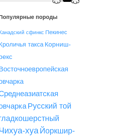
Популярные породы
Пекинес
Канадский сфинкс
Корниш-
Кроличья такса
рекс
Восточноевропейская
овчарка
Среднеазиатская
Русский той
овчарка
гладкошерстный
Чихуа-хуа
Йоркшир-