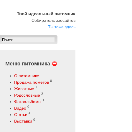
Твой идеальный питомник
Собиратель зоосайтов
Ты тоже здесь
Меню питомника
О питомнике
0
Продажа пометов
7
Животные
2
Родословные
1
Фотоальбомы
0
Видео
4
Статьи
0
Выставки