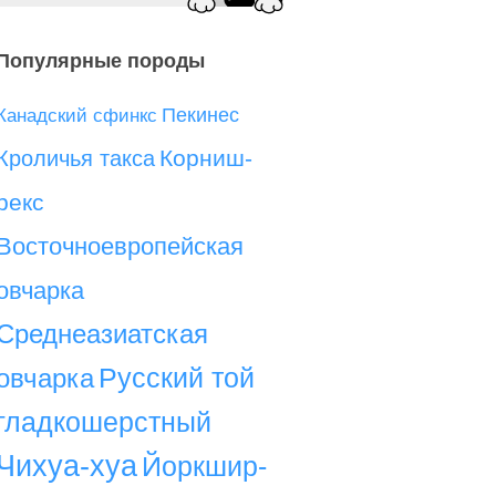
Популярные породы
Пекинес
Канадский сфинкс
Корниш-
Кроличья такса
рекс
Восточноевропейская
овчарка
Среднеазиатская
Русский той
овчарка
гладкошерстный
Чихуа-хуа
Йоркшир-