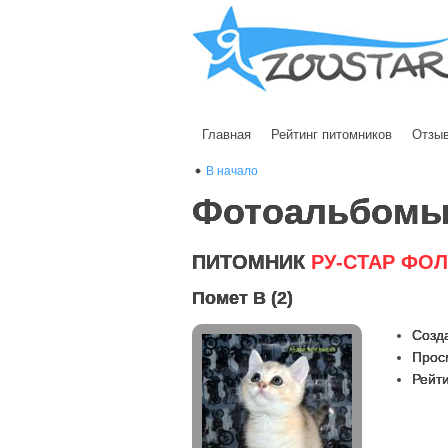
Главная
Рейтинг питомников
Отзы
В начало
Фотоальбом
ПИТОМНИК
РУ-СТАР ФО
Помет В (2)
Созда
Прос
Рейти