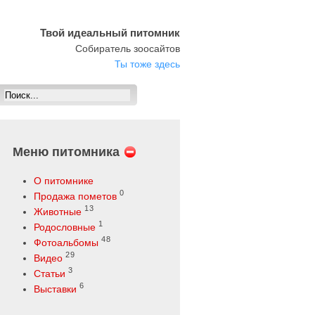
Твой идеальный питомник
Собиратель зоосайтов
Ты тоже здесь
Меню питомника
О питомнике
0
Продажа пометов
13
Животные
1
Родословные
48
Фотоальбомы
29
Видео
3
Статьи
6
Выставки