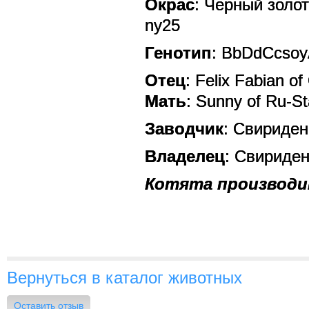
Окрас
: Черный золо
ny25
Генотип
: BbDdCcsoyA
Отец
: Felix Fabian o
Мать
: Sunny of Ru-S
Заводчик
: Свириде
Владелец
: Свириде
Котята производ
Пом
Помет
Вернуться в каталог животных
Оставить отзыв