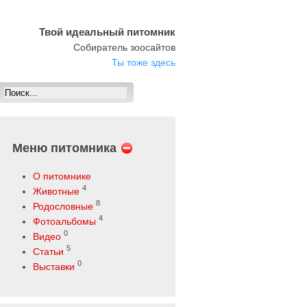
Твой идеальный питомник
Собиратель зоосайтов
Ты тоже здесь
Меню питомника
О питомнике
4
Животные
8
Родословные
4
Фотоальбомы
0
Видео
5
Статьи
0
Выставки