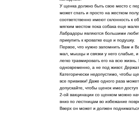
У щенка должно быть свое место с пе
может спать и просто на жестком пол
соответственно имеют склонность к о
мягким местом пока собака еще мале
Лабрадоры являются большими любите
прикупить к кроватке еще и подушку.
Первое, что нужно запомнить Вам и В
мал, мышцы и связки у него слабые, и
легко травмировать его на всю жизнь
одновременно, а не под живот. Держат
Категорически недопустимо, чтобы щен
все прививки! Даже одного раза может
допускайте, чтобы щенок имел доступ 
2-ой вакцинации со щенком можно нач
вниз по лестницам во избежание повр
Вверх он может и должен подниматься