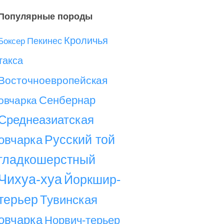
Популярные породы
Кроличья
Пекинес
Боксер
такса
Восточноевропейская
Сенбернар
овчарка
Среднеазиатская
Русский той
овчарка
гладкошерстный
Чихуа-хуа
Йоркшир-
терьер
Тувинская
овчарка
Норвич-терьер