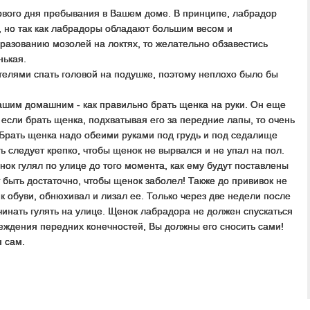
рвого дня пребывания в Вашем доме. В принципе, лабрадор
у, но так как лабрадоры обладают большим весом и
бразованию мозолей на локтях, то желательно обзавестись
нькая.
лями спать головой на подушке, поэтому неплохо было бы
ашим домашним - как правильно брать щенка на руки. Он еще
 если брать щенка, подхватывая его за передние лапы, то очень
. Брать щенка надо обеими руками под грудь и под седалище
ь следует крепко, чтобы щенок не вырвался и не упал на пол.
ок гулял по улице до того момента, как ему будут поставлены
 быть достаточно, чтобы щенок заболел! Также до прививок не
к обуви, обнюхивал и лизал ее. Только через две недели после
инать гулять на улице. Щенок лабрадора не должен спускаться
еждения передних конечностей, Вы должны его сносить сами!
 сам.