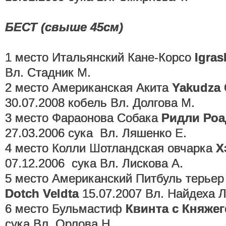
БЕСТ (свыше 45см)
1 место Итальянский Кане-Корсо
Igras
Вл. Стадник М.
2 место Американская Акита
Yakudza 
30.07.2008 кобель Вл. Долгова М.
3 место Фараонова Собака
Ридли Роа
27.03.2006 сука Вл. Ляшенко Е.
4 место Колли Шотландская овчарка
Х
07.12.2006 сука Вл. Лискова А.
5 место Американский Питбуль терье
Dotch Veldta
15.07.2007 Вл. Найдеха Л
6 место Бульмастиф
Квинта с Княжег
сука Вл. Орлова Н