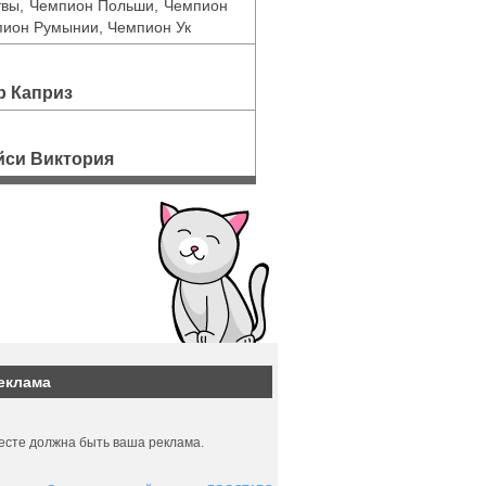
вы, Чемпион Польши, Чемпион
пион Румынии, Чемпион Ук
р Каприз
йси Виктория
еклама
есте должна быть ваша реклама.