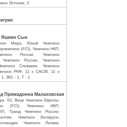
пион Эстонии, 3
игрис
к Яшкин Сын
ион Мира, Юный Чемпион
ерчемпион (FCI), Чемпион НКП,
мпион России, Чемпион
, Чемпион России, Чемпион
Чемпион Словакии, Чемпион
мпион РКФ, 11 x CACIB, 11 x
1, ЗКС - 1, T - 1
д Примадонна Малаховская
а `02, Вице Чемпион Европы,
ион (FCI), Чемпион ИКП,
КП, Гранд Чемпион России,
алтии, Чемпион Беларуси,
олландии, Чемпион Латвии,