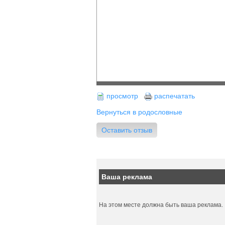
просмотр
распечатать
Вернуться в родословные
Оставить отзыв
Ваша реклама
На этом месте должна быть ваша реклама.