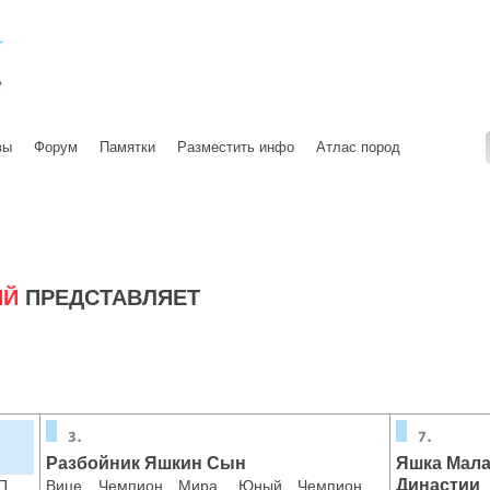
вы
Форум
Памятки
Разместить инфо
Атлас пород
ИЙ
ПРЕДСТАВЛЯЕТ
Разбойник Яшкин Сын
Яшка Мала
Династии
П,
Вице Чемпион Мира, Юный Чемпион