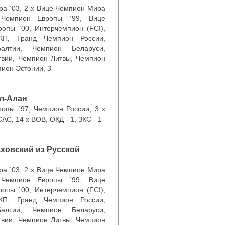
а `03, 2 x Вице Чемпион Мира
 Чемпион Европы `99, Вице
опы `00, Интерчемпион (FCI),
КП, Гранд Чемпион России,
алтии, Чемпион Беларуси,
вии, Чемпион Литвы, Чемпион
пион Эстонии, 3
л-Алан
опы `97, Чемпион России, 3 x
CAC, 14 x BOB, ОКД - 1, ЗКС - 1
ховский из Русской
а `03, 2 x Вице Чемпион Мира
 Чемпион Европы `99, Вице
опы `00, Интерчемпион (FCI),
КП, Гранд Чемпион России,
алтии, Чемпион Беларуси,
вии, Чемпион Литвы, Чемпион