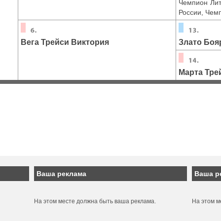
Чемпион Лит
России, Чем
Вега Трейси Виктория
Злато Боя
Марта Тре
Ваша реклама
Ваша р
На этом месте должна быть ваша реклама.
На этом м