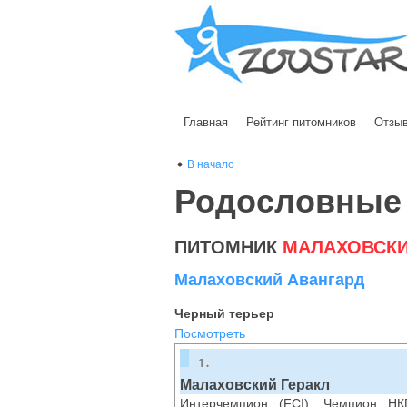
Главная
Рейтинг питомников
Отзы
В начало
Родословные
ПИТОМНИК
МАЛАХОВСК
Малаховский Авангард
Черный терьер
Посмотреть
Малаховский Геракл
Интерчемпион (FCI), Чемпион НК