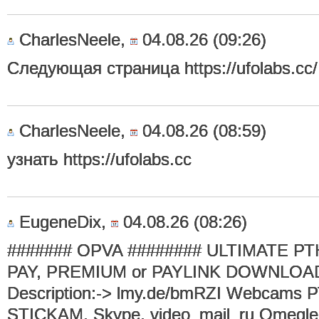
CharlesNeele,
04.08.26 (09:26)
Следующая страница https://ufolabs.cc/
CharlesNeele,
04.08.26 (08:59)
узнать https://ufolabs.cc
EugeneDix,
04.08.26 (08:26)
####### OPVA ######## ULTIMATE Р
PAY, PREMIUM or PAYLINK DOWNLOA
Description:-> lmy.de/bmRZI Webcams 
STICKAM, Skype, video_mail_ru Omegle, V