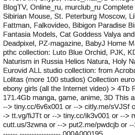
BlogTV, Online_ru, murclub_ru Complet
Sibirian Mouse, St. Peterburg Moscow, Li
Fattman, Falkovideo, Bibigon Paradise B
Fantasia Models, Cat Goddess Valya and I
Deadpixel, PZ-magazine, BabyJ Home 
рthс collection: Luto Blue Orchid, PJK,
Naturism in Russia Helios Natura, Holy N
Eurovid ALL studio collection: from Acro
Lоlitаs (more 100 studios) Collection euro
ebony girls (all the Internet video) > 4Tb R
171.4Gb manga, game, anime, 3D This a
--> tiny.cc/6v6x001 or --> citly.me/sVJSf 
-> tt.vg/fiJTt or --> tiny.cc/ik3v001 or --
cutt.us/3zwna or --> put2.me/pwdcjb or --> 
------ ----------------- 000A000195