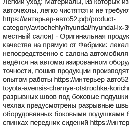
Легкий уход: Материалы, из которых и
авточехлы, легко чистятся и не требую
https://интерьер-авто52.рф/product-
category/avtochehly/hyundai/hyundai-ix-3
местный салон) - Оригинальная проду
качества на прямую от Фабрики: лека
непосредственно с салона автомобиля
ведётся на автоматизированном обору
точности, пошив продукции производя
опытом работы https://интерьер-авто52.
toyota-avensis-chernye-otstrochka-koric
разрывных швов под боковые подушки 
чехлах предусмотрены разрывные швы
оборудованных боковыми подушками б
спинках передних сидений https://инте