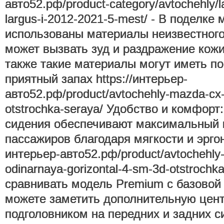
авто52.рф/product-category/avtochehly/la
largus-i-2012-2021-5-mest/ - В поделке 
использованы материалы неизвестного
может вызвать зуд и раздражение кожи
также такие материалы могут иметь по
приятный запах https://интерьер-
авто52.рф/product/avtochehly-mazda-cx-
otstrochka-seraya/ Удобство и комфорт
сидения обеспечивают максимальный 
пассажиров благодаря мягкости и эргон
интерьер-авто52.рф/product/avtochehly-
odinarnaya-gorizontal-4-sm-3d-otstroch
сравнивать модель Premium с базовой 
можете заметить дополнительную цент
подголовником на передних и задних с