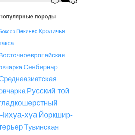
Популярные породы
Кроличья
Пекинес
Боксер
такса
Восточноевропейская
Сенбернар
овчарка
Среднеазиатская
Русский той
овчарка
гладкошерстный
Чихуа-хуа
Йоркшир-
терьер
Тувинская