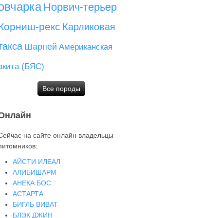
овчарка
Норвич-терьер
Корниш-рекс
Карликовая
такса
Шарпей
Американская
акита (БЯС)
Все породы
Онлайн
Сейчас на сайте онлайн владельцы
питомников:
АЙСТИ ИЛЕАЛ
АЛИБИШАРМ
АНЕКА БОС
АСТАРТА
БИГЛЬ ВИВАТ
БЛЭК ДЖИН