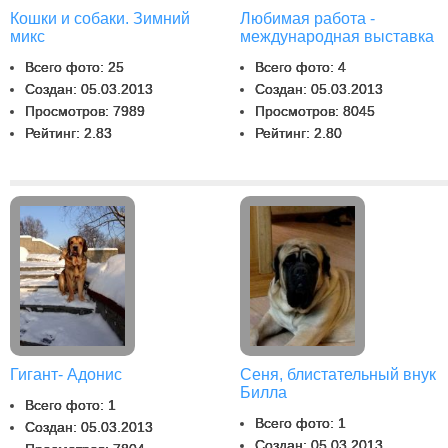
Кошки и собаки. Зимний
Любимая работа -
микс
международная выставка
Всего фото: 25
Всего фото: 4
Создан: 05.03.2013
Создан: 05.03.2013
Просмотров: 7989
Просмотров: 8045
Рейтинг: 2.83
Рейтинг: 2.80
Гигант- Адонис
Сеня, блистательный внук
Билла
Всего фото: 1
Всего фото: 1
Создан: 05.03.2013
Создан: 05.03.2013