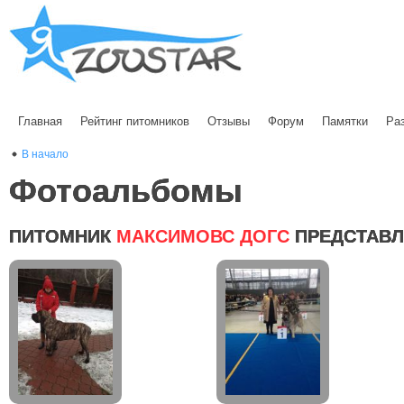
Главная
Рейтинг питомников
Отзывы
Форум
Памятки
Ра
В начало
Фотоальбомы
ПИТОМНИК
МАКСИМОВС ДОГС
ПРЕДСТАВЛ