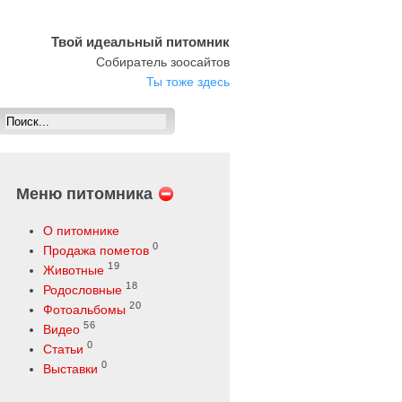
Твой идеальный питомник
Собиратель зоосайтов
Ты тоже здесь
Меню питомника
О питомнике
0
Продажа пометов
19
Животные
18
Родословные
20
Фотоальбомы
56
Видео
0
Статьи
0
Выставки