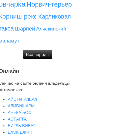
овчарка
Норвич-терьер
Корниш-рекс
Карликовая
такса
Шарпей
Аляскинский
маламут
Все породы
Онлайн
Сейчас на сайте онлайн владельцы
питомников:
АЙСТИ ИЛЕАЛ
АЛИБИШАРМ
АНЕКА БОС
АСТАРТА
БИГЛЬ ВИВАТ
БЛЭК ДЖИН