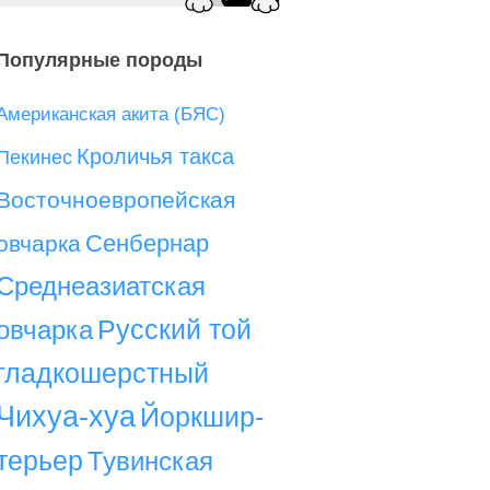
Популярные породы
Американская акита (БЯС)
Кроличья такса
Пекинес
Восточноевропейская
Сенбернар
овчарка
Среднеазиатская
Русский той
овчарка
гладкошерстный
Чихуа-хуа
Йоркшир-
терьер
Тувинская