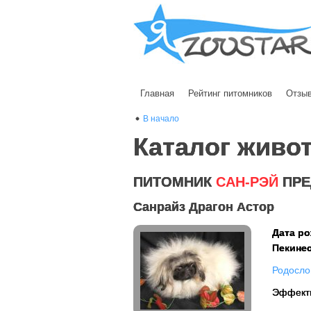
Главная
Рейтинг питомников
Отзы
В начало
Каталог живо
ПИТОМНИК
САН-РЭЙ
ПРЕ
Санрайз Драгон Астор
Дата ро
Пекинес
Родосло
Эффектн