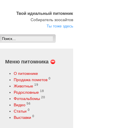
Твой идеальный питомник
Собиратель зоосайтов
Ты тоже здесь
Меню питомника
О питомнике
0
Продажа пометов
19
Животные
18
Родословные
20
Фотоальбомы
56
Видео
0
Статьи
0
Выставки