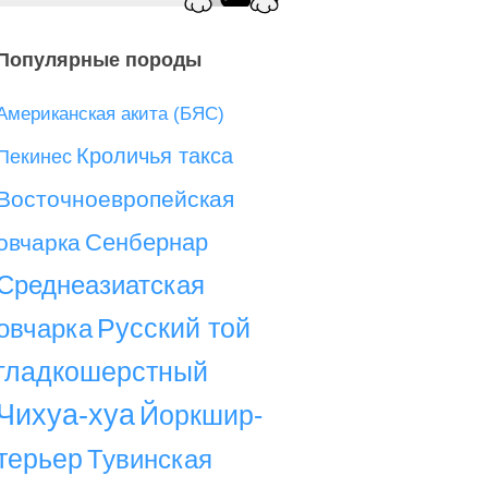
Популярные породы
Американская акита (БЯС)
Кроличья такса
Пекинес
Восточноевропейская
Сенбернар
овчарка
Среднеазиатская
Русский той
овчарка
гладкошерстный
Чихуа-хуа
Йоркшир-
терьер
Тувинская