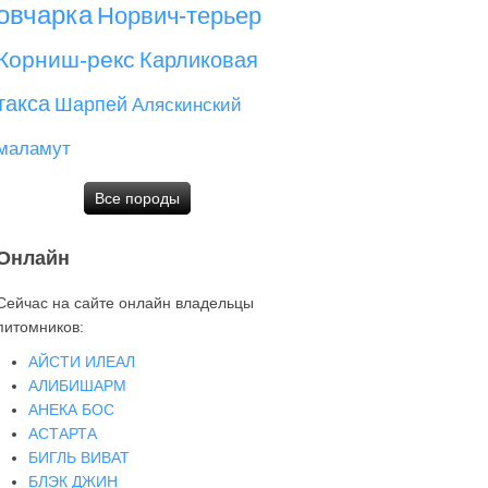
овчарка
Норвич-терьер
Корниш-рекс
Карликовая
такса
Шарпей
Аляскинский
маламут
Все породы
Онлайн
Сейчас на сайте онлайн владельцы
питомников:
АЙСТИ ИЛЕАЛ
АЛИБИШАРМ
АНЕКА БОС
АСТАРТА
БИГЛЬ ВИВАТ
БЛЭК ДЖИН