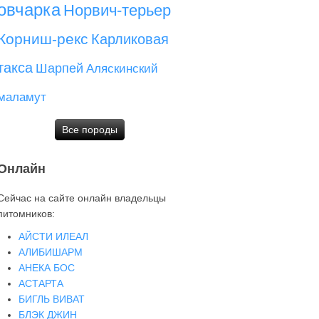
овчарка
Норвич-терьер
Корниш-рекс
Карликовая
такса
Шарпей
Аляскинский
маламут
Все породы
Онлайн
Сейчас на сайте онлайн владельцы
питомников:
АЙСТИ ИЛЕАЛ
АЛИБИШАРМ
АНЕКА БОС
АСТАРТА
БИГЛЬ ВИВАТ
БЛЭК ДЖИН