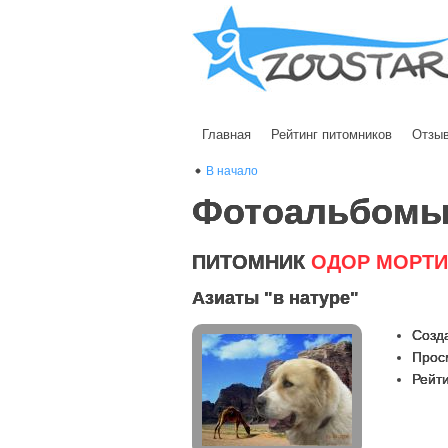
Главная
Рейтинг питомников
Отзы
В начало
Фотоальбом
ПИТОМНИК
ОДОР МОРТ
Азиаты "в натуре"
Созда
Прос
Рейти