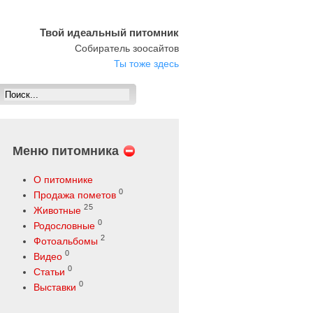
Твой идеальный питомник
Собиратель зоосайтов
Ты тоже здесь
Меню питомника
О питомнике
0
Продажа пометов
25
Животные
0
Родословные
2
Фотоальбомы
0
Видео
0
Статьи
0
Выставки