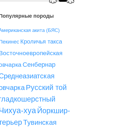
Популярные породы
Американская акита (БЯС)
Кроличья такса
Пекинес
Восточноевропейская
Сенбернар
овчарка
Среднеазиатская
Русский той
овчарка
гладкошерстный
Чихуа-хуа
Йоркшир-
терьер
Тувинская