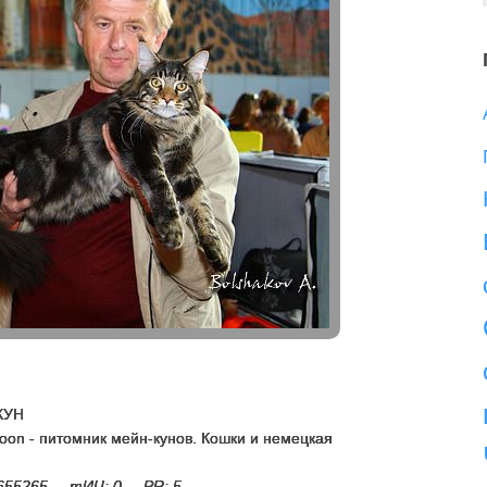
КУН
oon - питомник мейн-кунов. Кошки и немецкая
: 655265 тИЦ: 0 PR: 5