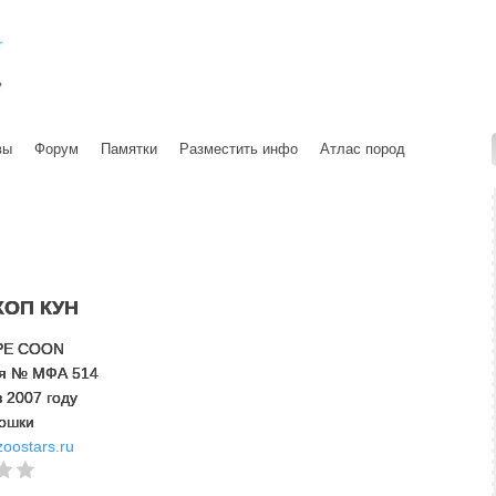
вы
Форум
Памятки
Разместить инфо
Атлас пород
ХОП КУН
PE COON
гая № МФА 514
 2007 году
Кошки
zoostars.ru