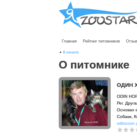
Главная
Рейтинг питомников
Отзы
В начало
О питомнике
ОДИН 
ODIN HO
Рег. Дру
Основан в
Cобаки, 
odincoon.