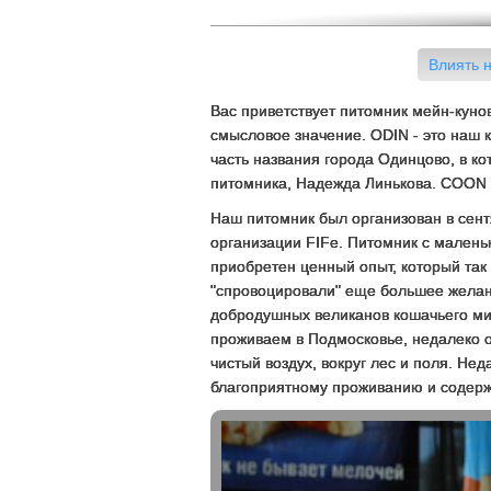
Влиять н
Вас приветствует питомник мейн-кун
смысловое значение. ODIN - это наш 
часть названия города Одинцово, в к
питомника, Надежда Линькова. COON -
Наш питомник был организован в сент
организации FIFe. Питомник с малень
приобретен ценный опыт, который так
"спровоцировали" еще большее желан
добродушных великанов кошачьего ми
проживаем в Подмосковье, недалеко о
чистый воздух, вокруг лес и поля. Нед
благоприятному проживанию и содер