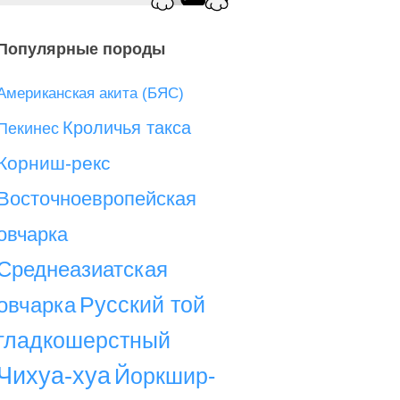
Популярные породы
Американская акита (БЯС)
Кроличья такса
Пекинес
Корниш-рекс
Восточноевропейская
овчарка
Среднеазиатская
Русский той
овчарка
гладкошерстный
Чихуа-хуа
Йоркшир-