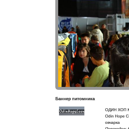
Баннер питомника
ОДИН ХОП 
Odin Hope C
овчарка
Переходов