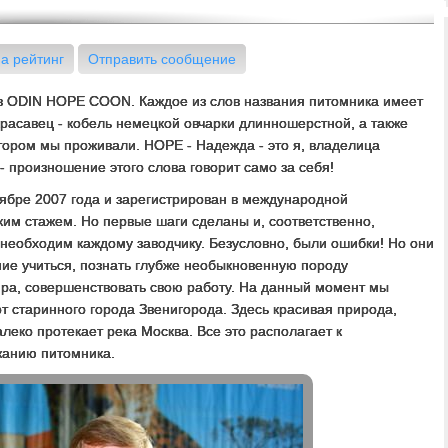
а рейтинг
Отправить сообщение
ов ODIN HOPE COON. Каждое из слов названия питомника имеет
красавец - кобель немецкой овчарки длинношерстной, а также
отором мы проживали. HOPE - Надежда - это я, владелица
 произношение этого слова говорит само за себя!
ябре 2007 года и зарегистрирован в международной
ким стажем. Но первые шаги сделаны и, соответственно,
 необходим каждому заводчику. Безусловно, были ошибки! Но они
ие учиться, познать глубже необыкновенную породу
ра, совершенствовать свою работу. На данный момент мы
т старинного города Звенигорода. Здесь красивая природа,
алеко протекает река Москва. Все это располагает к
жанию питомника.