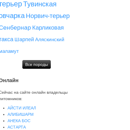
терьер
Тувинская
овчарка
Норвич-терьер
Сенбернар
Карликовая
такса
Шарпей
Аляскинский
маламут
Все породы
Онлайн
Сейчас на сайте онлайн владельцы
питомников:
АЙСТИ ИЛЕАЛ
АЛИБИШАРМ
АНЕКА БОС
АСТАРТА