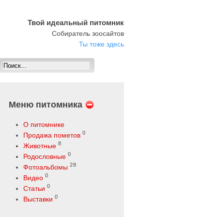
Твой идеальный питомник
Собиратель зоосайтов
Ты тоже здесь
Меню питомника
О питомнике
0
Продажа пометов
8
Животные
0
Родословные
28
Фотоальбомы
0
Видео
0
Статьи
0
Выставки