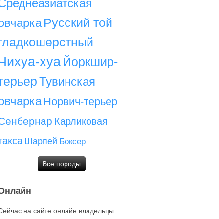
Среднеазиатская
Русский той
овчарка
гладкошерстный
Чихуа-хуа
Йоркшир-
терьер
Тувинская
овчарка
Норвич-терьер
Сенбернар
Карликовая
такса
Шарпей
Боксер
Все породы
Онлайн
Сейчас на сайте онлайн владельцы