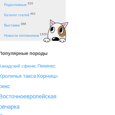
520
Родословные
461
Каталог статей
388
Выставки
1320
Новости питомников
Популярные породы
Пекинес
Канадский сфинкс
Корниш-
Кроличья такса
рекс
Восточноевропейская
овчарка