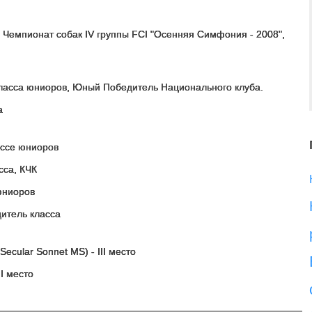
й Чемпионат собак IV группы FCI "Осенняя Симфония - 2008",
ласса юниоров, Юный Победитель Национального клуба.
а
ассе юниоров
сса, КЧК
 юниоров
дитель класса
ecular Sonnet MS) - III место
II место