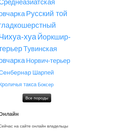
Среднеазиатская
Русский той
овчарка
гладкошерстный
Чихуа-хуа
Йоркшир-
терьер
Тувинская
овчарка
Норвич-терьер
Сенбернар
Шарпей
Кроличья такса
Боксер
Все породы
Онлайн
Сейчас на сайте онлайн владельцы