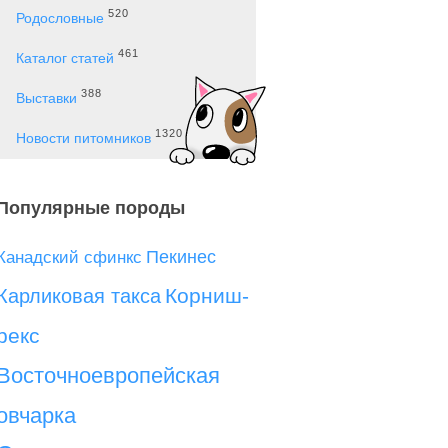
520
Родословные
461
Каталог статей
388
Выставки
1320
Новости питомников
Популярные породы
Пекинес
Канадский сфинкс
Корниш-
Карликовая такса
рекс
Восточноевропейская
овчарка