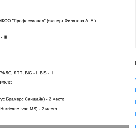
 МКОО "Профессионал" (эксперт Филатова А. Е.)
 III
ФЛС, ЛПП, BIG - I, BIS - II
Ч РФЛС
Рус Брамерс Саншайн) - 2 место
urricane Ivan MS) - 2 место