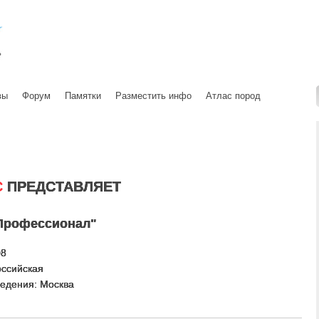
вы
Форум
Памятки
Разместить инфо
Атлас пород
С
ПРЕДСТАВЛЯЕТ
Профессионал"
08
оссийская
едения: Москва