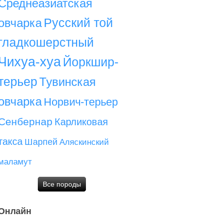
Среднеазиатская
Русский той
овчарка
гладкошерстный
Чихуа-хуа
Йоркшир-
терьер
Тувинская
овчарка
Норвич-терьер
Сенбернар
Карликовая
такса
Шарпей
Аляскинский
маламут
Все породы
Онлайн