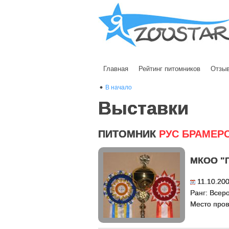
Главная
Рейтинг питомников
Отзы
В начало
Выставки
ПИТОМНИК
РУС БРАМЕР
МКОО "
11.10.20
Ранг: Всер
Место пров