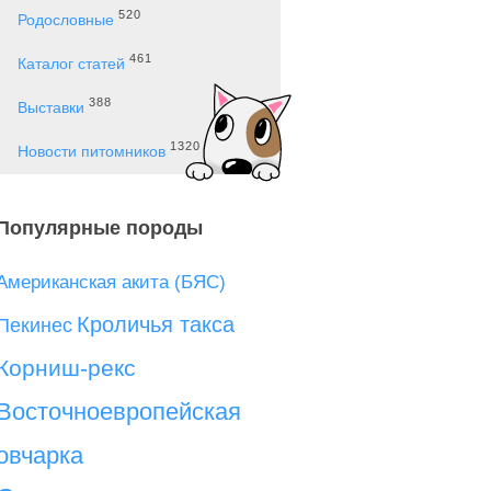
520
Родословные
461
Каталог статей
388
Выставки
1320
Новости питомников
Популярные породы
Американская акита (БЯС)
Кроличья такса
Пекинес
Корниш-рекс
Восточноевропейская
овчарка