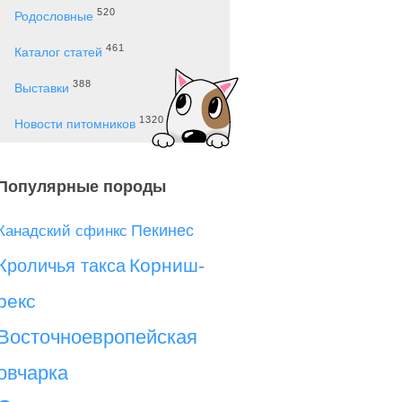
520
Родословные
461
Каталог статей
388
Выставки
1320
Новости питомников
Популярные породы
Пекинес
Канадский сфинкс
Корниш-
Кроличья такса
рекс
Восточноевропейская
овчарка