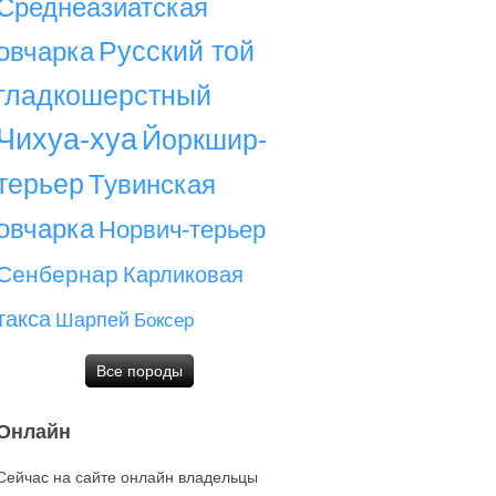
Среднеазиатская
Русский той
овчарка
гладкошерстный
Чихуа-хуа
Йоркшир-
терьер
Тувинская
овчарка
Норвич-терьер
Сенбернар
Карликовая
такса
Шарпей
Боксер
Все породы
Онлайн
Сейчас на сайте онлайн владельцы