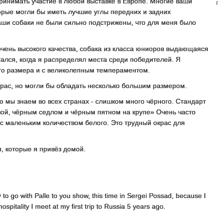
принимать участие в любой выставке в Европе. Многие ваши
рые могли бы иметь лучшие углы передних и задних
Ваши собаки не были сильно подстрижены, что для меня было
очень высокого качества, собака из класса юниоров выдающаяся
гался, когда я распределял места среди победителей. Я
го размера и с великолепным темпераментом.
рас, но могли бы обладать несколько большим размером.
 мы знаем во всех странах - слишком много чёрного. Стандарт
овой, чёрным седлом и чёрным пятном на крупе» Очень часто
 с маленьким количеством белого. Это трудный окрас для
, которые я привёз домой.
y to go with Palle to you show, this time in Sergei Possad, because I
spitality I meet at my first trip to Russia 5 years ago.