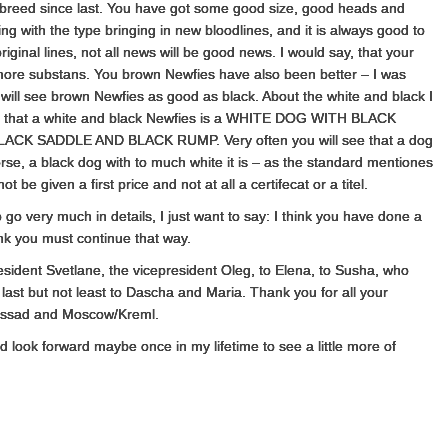
 breed since last. You have got some good size, good heads and
ng with the type bringing in new bloodlines, and it is always good to
ginal lines, not all news will be good news. I would say, that your
more substans. You brown Newfies have also been better – I was
I will see brown Newfies as good as black. About the white and black I
ys that a white and black Newfies is a WHITE DOG WITH BLACK
CK SADDLE AND BLACK RUMP. Very often you will see that a dog
rse, a black dog with to much white it is – as the standard mentiones
 be given a first price and not at all a certifecat or a titel.
o go very much in details, I just want to say: I think you have done a
ink you must continue that way.
resident Svetlane, the vicepresident Oleg, to Elena, to Susha, who
last but not least to Dascha and Maria. Thank you for all your
 Possad and Moscow/Kreml.
look forward maybe once in my lifetime to see a little more of