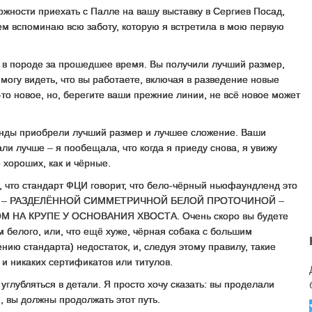
жности приехать с Палле на вашу выставку в Сергиев Посад,
ем вспоминаю всю заботу, которую я встретила в мою первую
 в породе за прошедшее время. Вы получили лучший размер,
могу видеть, что вы работаете, включая в разведение новые
о-то новое, но, берегите ваши прежние линии, не всё новое может
енды приобрели лучший размер и лучшее сложение. Ваши
и лучше – я пообещала, что когда я приеду снова, я увижу
хороших, как и чёрные.
, что стандарт ФЦИ говорит, что бело-чёрный ньюфаундленд это
Й – РАЗДЕЛЁННОЙ СИММЕТРИЧНОЙ БЕЛОЙ ПРОТОЧИНОЙ –
НА КРУПЕ У ОСНОВАНИЯ ХВОСТА. Очень скоро вы будете
ом белого, или, что ещё хуже, чёрная собака с большим
ению стандарта) недостаток, и, следуя этому правилу, такие
 и никаких сертификатов или титулов.
углубляться в детали. Я просто хочу сказать: вы проделали
ю, вы должны продолжать этот путь.