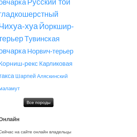
Русский той
овчарка
гладкошерстный
Чихуа-хуа
Йоркшир-
терьер
Тувинская
овчарка
Норвич-терьер
Корниш-рекс
Карликовая
такса
Шарпей
Аляскинский
маламут
Все породы
Онлайн
Сейчас на сайте онлайн владельцы