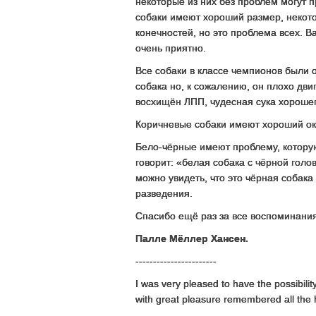
некоторые из них без проблем могут 
собаки имеют хороший размер, некото
конечностей, но это проблема всех. 
очень приятно.
Все собаки в классе чемпионов были 
собака но, к сожалению, он плохо дви
восхищён ЛПП, чудесная сука хороше
Коричневые собаки имеют хороший ок
Бело-чёрные имеют проблему, которую
говорит: «белая собака с чёрной гол
можно увидеть, что это чёрная собака
разведения.
Спасибо ещё раз за все воспоминания
Палле Мёллер Хансен.
-----------------------
I was very pleased to have the possibilit
with great pleasure remembered all the ho