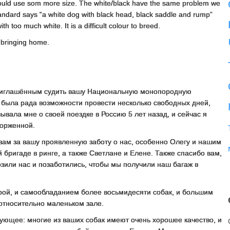
ould use som more size. The white/black have the same problem we
tandard says “a white dog with black head, black saddle and rump”
th too much white. It is a difficult colour to breed.
 bringing home.
приглашённым судить вашу Национальную монопородную
а была рада возможности провести несколько свободных дней,
вала мне о своей поездке в Россию 5 лет назад, и сейчас я
торженной.
 вам за вашу проявленную заботу о нас, особенно Олегу и нашим
бригаде в ринге, а также Светлане и Елене. Также спасибо вам,
озили нас и позаботились, чтобы мы получили наш багаж в
ой, и самообладанием более восьмидесяти собак, и большим
относительно маленьком зале.
ующее: многие из ваших собак имеют очень хорошее качество, и