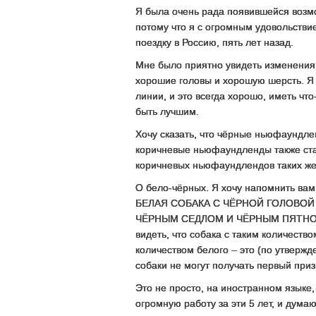
Я была очень рада появившейся возмо
потому что я с огромным удовольстви
поездку в Россию, пять лет назад.
Мне было приятно увидеть изменения
хорошие головы и хорошую шерсть. Я 
линии, и это всегда хорошо, иметь чт
быть лучшим.
Хочу сказать, что чёрные ньюфаундл
коричневые ньюфаундленды также стал
коричневых ньюфаундлендов таких же 
О бело-чёрных. Я хочу напомнить вам
БЕЛАЯ СОБАКА С ЧЁРНОЙ ГОЛОВО
ЧЁРНЫМ СЕДЛОМ И ЧЁРНЫМ ПЯТНОМ 
видеть, что собака с таким количеств
количеством белого – это (по утвержд
собаки не могут получать первый приз
Это не просто, на иностранном языке, 
огромную работу за эти 5 лет, и дума