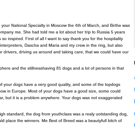
ge your National Specialty in Moscow the 4th of March, and Birthe was
company me. She had told me a lot about her trip to Russia 5 years
 inspired. First of all I want to say thank you for the hospitality
interpreters, Dascha and Maria and my crew in the ring, but also
r drivers, driving us around and taking care, that we could have our
here and the stillnesshaving 81 dogs and a lot of persons in that
 of your dogs have a very good quality, and some of the topdogs
show in Europe. Most of your dogs have a good size, some could
ear, but it is a problem anywhere. Your dogs was not exaggerated
high standard, the dog from youthclass was a realy uotstanding dog,
ld place the winners. Me Best of Breed was a beautyfull bitch of