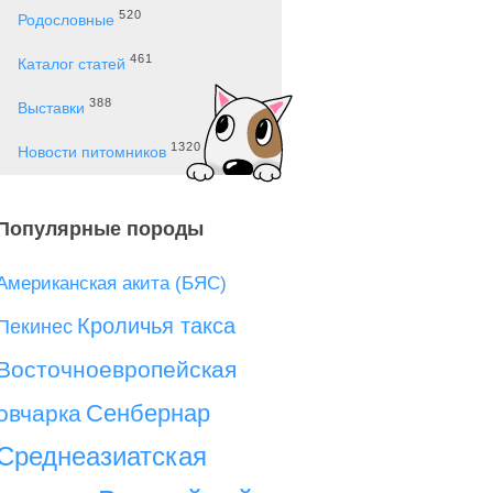
520
Родословные
461
Каталог статей
388
Выставки
1320
Новости питомников
Популярные породы
Американская акита (БЯС)
Кроличья такса
Пекинес
Восточноевропейская
Сенбернар
овчарка
Среднеазиатская