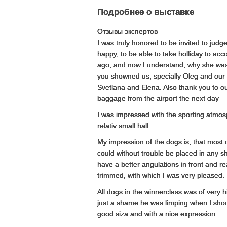
Подробнее о выставке
Отзывы экспертов
I was truly honored to be invited to jud
happy, to be able to take holliday to ac
ago, and now I understand, why she was so
you showned us, specially Oleg and our 
Svetlana and Elena. Also thank you to ou
baggage from the airport the next day
I was impressed with the sporting atmosp
relativ small hall
My impression of the dogs is, that most
could without trouble be placed in any 
have a better angulations in front and r
trimmed, with which I was very pleased.
All dogs in the winnerclass was of very 
just a shame he was limping when I shou
good siza and with a nice expression.