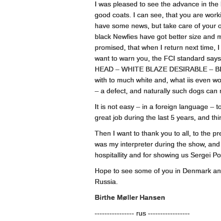
I was pleased to see the advance in the
good coats. I can see, that you are worki
have some news, but take care of your ori
black Newfies have got better size and 
promised, that when I return next time, 
want to warn you, the FCI standard sa
HEAD – WHITE BLAZE DESIRABLE – BLA
with to much white and, what iis even wo
– a defect, and naturally such dogs can not
It is not easy – in a foreign language – t
great job during the last 5 years, and th
Then I want to thank you to all, to the p
was my interpreter during the show, and 
hospitallity and for showing us Sergei
Hope to see some of you in Denmark and 
Russia.
Birthe Møller Hansen
---------------- rus -----------------