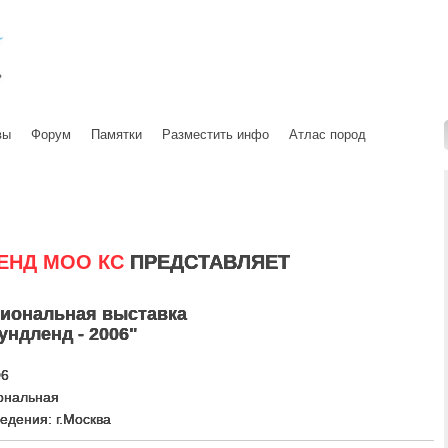
вы
Форум
Памятки
Разместить инфо
Атлас пород
ЕНД МОО КС
ПРЕДСТАВЛЯЕТ
циональная выставка
ндленд - 2006"
06
ональная
едения: г.Москва