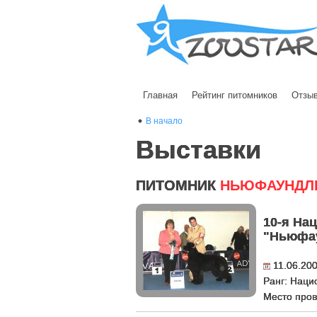
Главная
Рейтинг питомников
Отзы
В начало
Выставки
ПИТОМНИК
НЬЮФАУНДЛ
10-я На
"Ньюфау
11.06.20
Ранг: Наци
Место пров