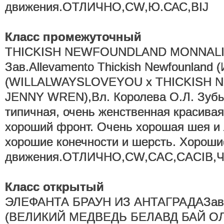
движения.ОТЛИЧНО,CW,Ю.САС,BIJ
Класс промежуточный
THICKISH NEWFOUNDLAND MONNAL
Зав.Allevamento Thickish Newfounland 
(WILLALWAYSLOVEYOU x THICKISH
JENNY WREN),Вл. Королева О.Л. Зубы
типичная, очень женственная красивая
хороший фронт. Очень хорошая шея и 
хорошие конечности и шерсть. Хорош
движения.ОТЛИЧНО,CW,CAC,CACIB,Ч
Класс открытый
ЭЛЕФАНТА БРАУН ИЗ АНТАГРАДАЗав.
(ВЕЛИКИЙ МЕДВЕДЬ БЕЛАВД БАЙ ОЛ