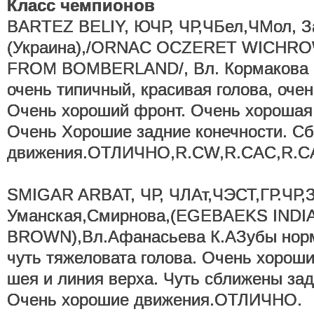
Класс чемпионов
BARTEZ BELIY, ЮЧР, ЧР,ЧБел,ЧМол, За
(Украина),/ORNAC OCZERET WICHRO
FROM BOMBERLAND/, Вл. Кормакова 
очень типичный, красивая голова, оче
Очень хороший фронт. Очень хорошая 
Очень Хорошие задние конечности. С
движения.ОТЛИЧНО,R.CW,R.CAC,R.C
SMIGAR ARBAT, ЧР, ЧЛАт,ЧЭСТ,ГР.ЧР,З
Уманская,Смирнова,(EGEBAEKS INDI
BROWN),Вл.Афанасьева К.АЗубы норм
чуть тяжеловата голова. Очень хорош
шея и линия верха. Чуть сближены зад
Очень хорошие движения.ОТЛИЧНО.