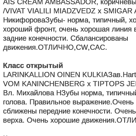
AIS CREAM AMBASSADOR, коричневый.
/VIVAT VIALILI MIADZVEDZ x SMIGAR 
НикифороваЗубы- норма, типичный, х
хороший фронт, очень хорошая линия 
задние конечности. Сбалансированы
движения.ОТЛИЧНО,CW,CAC.
Класс открытый
LARINKALLION OINEN KULKIAЗав.Hart
VOM KANINCHENBERG x TIPTOPS JEN
Вл. Михайлова НЗубы норма, типичны
голова. Правильное выражение.Очень 
сближены передние конечности. Очень
верха. Очень хорошие движения.ОТ